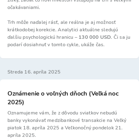
zisky, zatiaľ čo noví investori vstupujú na trh s veľkými
očakávaniami.
Trh môže naďalej rásť, ale reálna je aj možnosť
krátkodobej korekcie. Analytici aktuálne sledujú
ďalšiu psychologickú hranicu –
130 000 USD
. Či sa ju
podarí dosiahnuť v tomto cykle, ukáže čas.
streda 16. apríla 2025
Oznámenie o voľných dňoch (Veľká noc
2025)
Oznamujeme vám, že z dôvodu sviatkov nebudú
banky vykonávať medzibankové transakcie na Veľký
piatok 18. apríla 2025 a Veľkonočný pondelok 21.
apríla 2025.