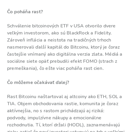
Čo poháňa rast?
Schválenie bitcoinových ETF v USA otvorilo dvere
veľkým investorom, ako sú BlackRock a Fidelity.
Zároveň inflácia a neistota na tradičných trhoch
nasmerovali ďalší kapitál do Bitcoinu, ktorý je čoraz
častejšie vnímaný ako digitálna verzia zlata. Médiá a
sociálne siete opäť prebudili efekt FOMO (strach z
premeškania), čo ešte viac poháňa rast cien.
Čo môžeme očakávať ďalej?
Rast Bitcoinu naštartoval aj altcoiny ako ETH, SOL a
TIA. Objem obchodovania rastie, komunita je čoraz
aktívnejšia, no s rastom prichádzajú aj riziká:
podvody, impulzívne nákupy a emocionálne
rozhodnutia. Tí, ktorí držali (HODL), zaznamenávajú