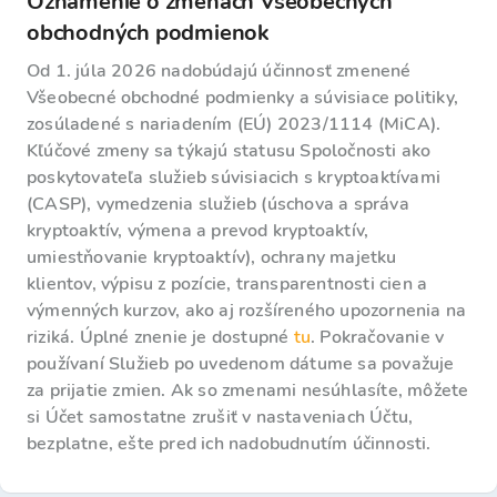
Oznámenie o zmenách Všeobecných
obchodných podmienok
Od 1. júla 2026 nadobúdajú účinnosť zmenené
Všeobecné obchodné podmienky a súvisiace politiky,
zosúladené s nariadením (EÚ) 2023/1114 (MiCA).
Kľúčové zmeny sa týkajú statusu Spoločnosti ako
poskytovateľa služieb súvisiacich s kryptoaktívami
(CASP), vymedzenia služieb (úschova a správa
kryptoaktív, výmena a prevod kryptoaktív,
umiestňovanie kryptoaktív), ochrany majetku
klientov, výpisu z pozície, transparentnosti cien a
výmenných kurzov, ako aj rozšíreného upozornenia na
riziká. Úplné znenie je dostupné
tu
. Pokračovanie v
používaní Služieb po uvedenom dátume sa považuje
za prijatie zmien. Ak so zmenami nesúhlasíte, môžete
si Účet samostatne zrušiť v nastaveniach Účtu,
bezplatne, ešte pred ich nadobudnutím účinnosti.