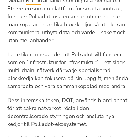
Medan
Bitcoin
är tänkt som digitala pengar och
Ethereum som en plattform för smarta kontrakt,
försöker Polkadot lösa en annan utmaning: hur
man kopplar ihop olika blockkedjor så att de kan
kommunicera, utbyta data och värde – säkert och
utan mellanhänder.
I praktiken innebär det att Polkadot vill fungera
som en ”infrastruktur för infrastruktur” – ett slags
multi-chain-nätverk där varje specialiserad
blockkedja kan fokusera på sin uppgift, men ändå
samarbeta och vara sammankopplad med andra.
Dess inhemska token,
DOT
, används bland annat
för att säkra nätverket, rösta i den
decentraliserade styrningen och ansluta nya
kedjor till Polkadot-ekosystemet.