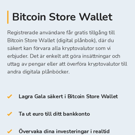
synas och vara redo för ditt nästa köp av
skrivbordsplånbok
kontant betalning på Bitcoin Stores fysiska
kryptovalutor.
mobilplånbok
Du kan ta ut pengarna direkt till ditt bankkonto
Bitcoin Store Wallet
växlingskontor
online plånbok
eller behålla dem på din Bitcoin Store Wallet
och använda dem för framtida köp av
Registrerade användare får gratis tillgång till
När vi har mottagit din betalning kommer
kryptovalutor.
Cold Wallets
inkluderar:
medel för att köpa kryptovalutor att vara
Bitcoin Store Wallet (digital plånbok), där du
tillgängliga på din Bitcoin Store Wallet, och du
säkert kan förvara alla kryptovalutor som vi
kan börja köpa kryptovalutor.
erbjuder. Det är enkelt att göra insättningar och
hårdvaruplånbok
uttag av pengar eller att överföra kryptovalutor till
pappersplånbok
andra digitala plånböcker.
Du kan också lagra BTC i din egen Bitcoin Store
Wallet.
Lagra Gala säkert i Bitcoin Store Wallet
Åtkomst och lagring av kryptovalutor är gratis
för alla användare som registrerar sig på
Ta ut euro till ditt bankkonto
Bitcoin Store-plattformen.
Övervaka dina investeringar i realtid
På Bitcoin Store Wallet kan du: