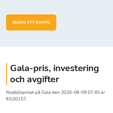
lagra mer än 150 kryptovalutor
sätta in, ta ut och lagra medel i EUR
SKAPA ETT KONTO
Gala-pris, investering
och avgifter
Realtidspriset på Gala den 2026-08-09 07:45 är
€0,00157.