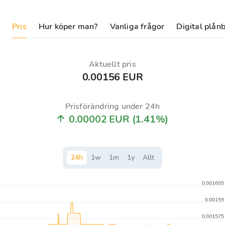
Pris
Hur köper man?
Vanliga frågor
Digital plån
Aktuellt pris
0.00156 EUR
Prisförändring under 24h
0.00002 EUR
(1.41%)
24
h
1
w
1
m
1
y
Allt
0.001605
0.00159
0.001575