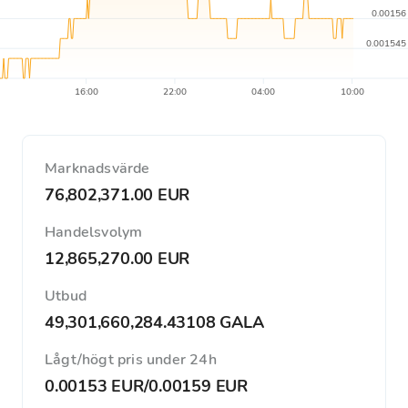
0.00156
0.001545
16:00
22:00
04:00
10:00
Marknadsvärde
76,802,371.00 EUR
Handelsvolym
12,865,270.00 EUR
Utbud
49,301,660,284.43108 GALA
Lågt/högt pris under 24h
0.00153 EUR
/
0.00159 EUR