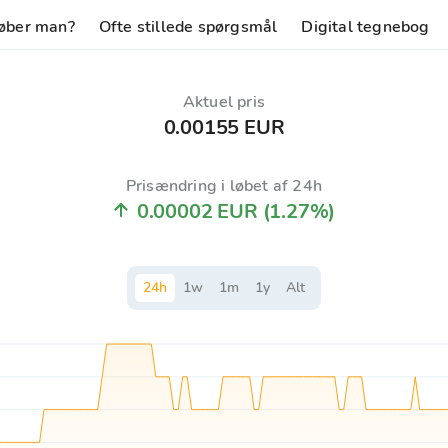
øber man?
Ofte stillede spørgsmål
Digital tegnebog
Aktuel pris
0.00155 EUR
Prisændring i løbet af 24h
0.00002 EUR
(1.27%)
24
h
1
w
1
m
1
y
Alt