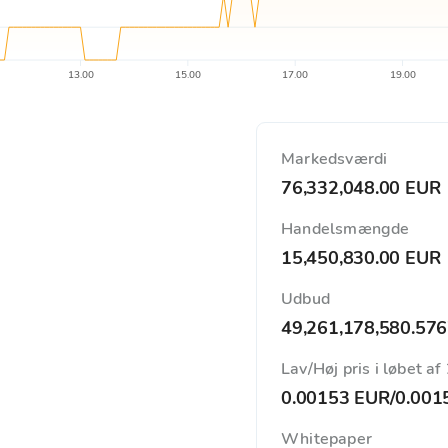
13.00
15.00
17.00
19.00
Markedsværdi
76,332,048.00 EUR
Handelsmængde
15,450,830.00 EUR
Udbud
49,261,178,580.57
Lav/Høj pris i løbet af
0.00153 EUR
/
0.001
Whitepaper