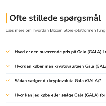
Ofte stillede spørgsmål
Læs mere om, hvordan Bitcoin Store-platformen fung
Hvad er den nuværende pris på Gala (GALA) i 
Den nuværende pris - valutakursen for GALA i dag
Hvordan køber man kryptovalutaen Gala (GAL
På Bitcoin Store-platformen kan du nemt købe Gala 
Sådan sælger du kryptovaluta Gala (GALA)?
For at komme i gang skal du oprette en Bitcoin Sto
På Bitcoin Store-platformen kan du nemt sælge m
handel med kryptovalutaer.
Hvor kan jeg købe eller sælge Gala (GALA) for
Kryptovalutaer, der er opbevaret i din
Bitcoin Store
Efter en succesfuld verifikation kan du indbetale mi
Du kan købe og sælge kryptovaluta for kontanter i Bi