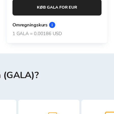
KØB GALA FOR EUR
Omregningskurs
1
GALA
=
0.00186 USD
a (GALA)?