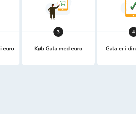
3
4
i euro
Køb Gala med euro
Gala er i d