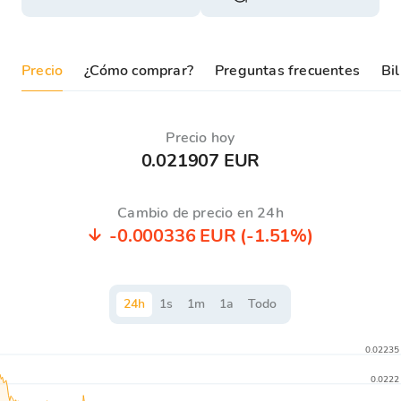
Precio
¿Cómo comprar?
Preguntas frecuentes
Bil
Precio hoy
0.021907 EUR
Cambio de precio en 24h
-0.000336 EUR
(-1.51%)
24
h
1
s
1
m
1
a
Todo
0.02235
0.0222