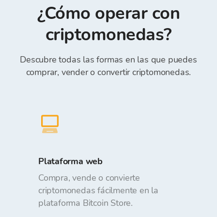
Referencia) *.
¿Cómo operar con
realizar órdenes. Depositar y retirar fondos de
la Cartera de Bitcoin Store es gratuito.
criptomonedas?
Descubre todas las formas en las que puedes
comprar, vender o convertir criptomonedas.
Plataforma web
Compra, vende o convierte
criptomonedas fácilmente en la
plataforma Bitcoin Store.