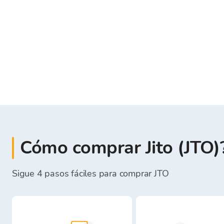
Cómo comprar Jito (JTO)
Sigue 4 pasos fáciles para comprar JTO