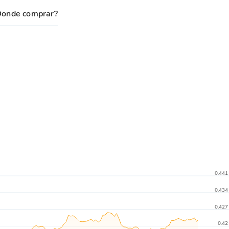
Donde comprar?
0.441
0.434
0.427
0.42