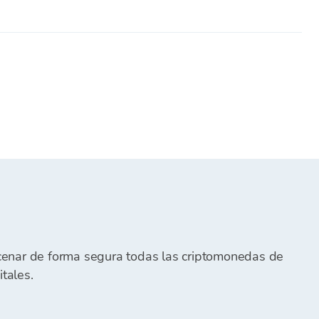
n diversas plataformas de comercio deben ser
as Frías.
arlos para futuras compras de criptomonedas.
itcoin Store, y podrás comenzar a comprar
macenar de forma segura todas las criptomonedas de
tales.