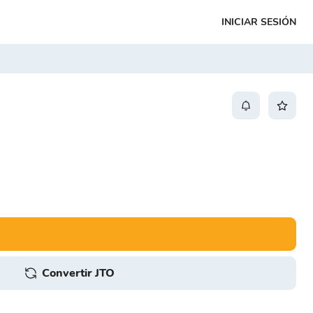
INICIAR SESIÓN
Convertir JTO