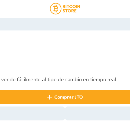
 vende fácilmente al tipo de cambio en tiempo real.
comprar JTO