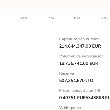
08:00
10:00
12:00
14:00
Capitalización bursátil
214,644,347.00 EUR
Volumen de negociación
18,735,741.00 EUR
Reserva
507,254,670 JTO
Precio bajo/alto en 24h
0.40751 EUR
/
0.43868 E
Whitepaper