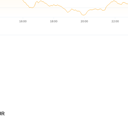
16:00
18:00
20:00
22:00
UR