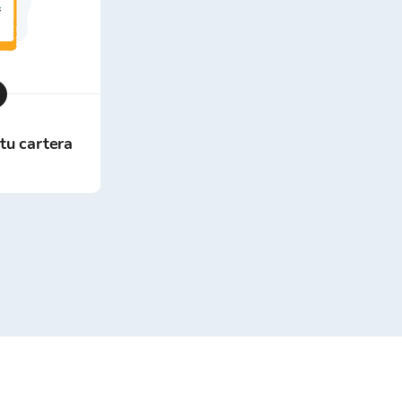
 tu cartera