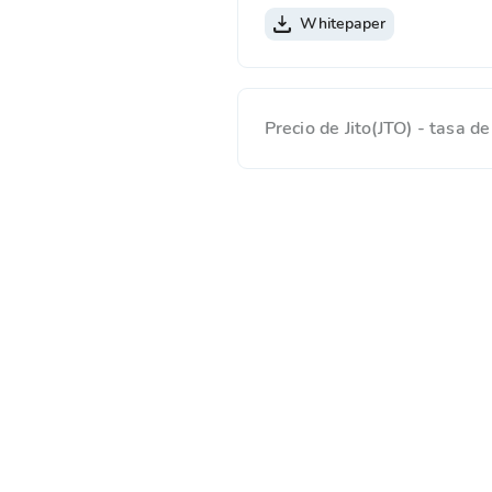
Whitepaper
Precio de Jito(JTO) - tasa 