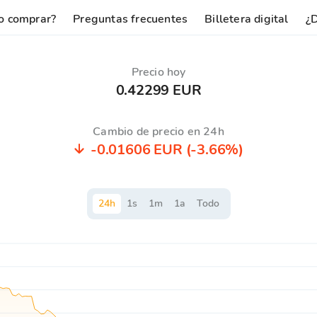
o comprar?
Preguntas frecuentes
Billetera digital
¿
Precio hoy
0.42299 EUR
Cambio de precio en 24h
-0.01606 EUR
(-3.66%)
24
h
1
s
1
m
1
a
Todo