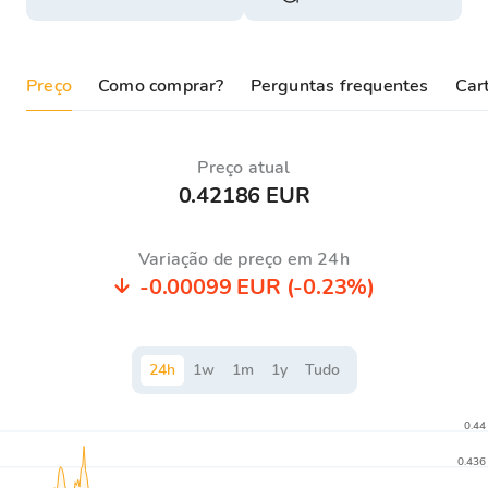
Preço
Como comprar?
Perguntas frequentes
Cart
Preço atual
0.42186 EUR
Variação de preço em 24h
-0.00099 EUR
(-0.23%)
24
h
1
w
1
m
1
y
Tudo
0.44
0.436