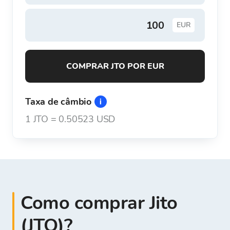
EUR
COMPRAR JTO POR EUR
Taxa de câmbio
1
JTO
=
0.50523 USD
Como comprar Jito
(JTO)?