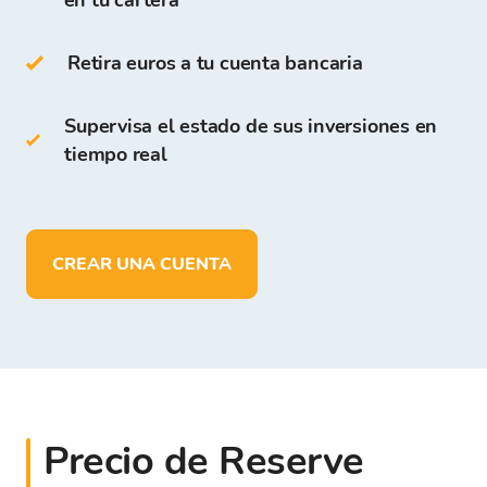
en tu cartera
El acceso y almacenamiento de criptomonedas
son gratuitos para todos los usuarios que se
Retira euros a tu cuenta bancaria
registran en la Plataforma de Bitcoin Store.
Supervisa el estado de sus inversiones en
En la Cartera de Bitcoin Store puedes:
tiempo real
almacenar más de
150 criptomonedas
depositar, retirar y almacenar fondos
en
EUR
CREAR UNA CUENTA
Precio de Reserve