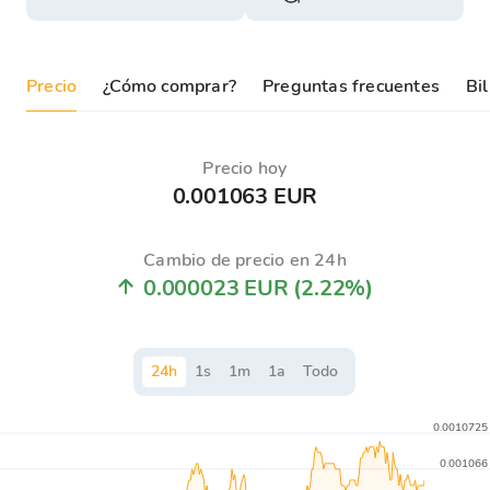
Precio
¿Cómo comprar?
Preguntas frecuentes
Bil
Precio hoy
0.001063 EUR
Cambio de precio en 24h
0.000023 EUR
(2.22%)
24
h
1
s
1
m
1
a
Todo
0.0010725
0.001066