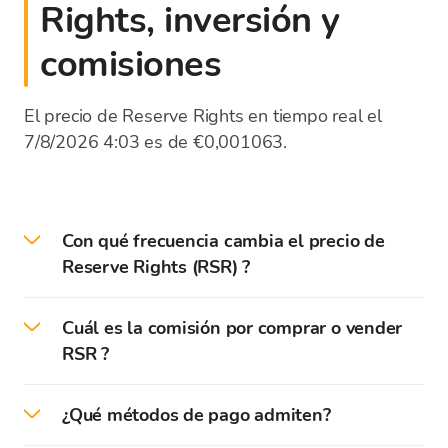
Rights, inversión y
comisiones
El precio de Reserve Rights en tiempo real el
7/8/2026 4:03 es de €0,001063.
Con qué frecuencia cambia el precio de
Reserve Rights (RSR) ?
Los precios de las criptomonedas se actualizan
Cuál es la comisión por comprar o vender
cada segundo según las tasas de las bolsas de
RSR ?
valores globales. La lista de tipos de cambio de
la plataforma Bitcoin Store muestra el tipo de
Bitcoin Store no cobra una comisión al comprar
cambio medio para las criptomonedas. Al
¿Qué métodos de pago admiten?
o vender criptomonedas. Las criptomonedas se
comprar o vender criptomonedas, se mostrará
compran/venden exclusivamente a su tasa de