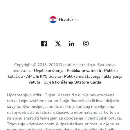
Hrvatski
Copyright © 2013–2026 Digital Assets d.o.o. Sva prava
pridržana.
Uvjeti korištenja
Politika privatnosti
Politika
kolačića
AML & KYC pravila
Politika uvrštavanja i uklanjanja
valuta
Uvjeti korištenja Bitstore Carda
Upozorenje o riziku: Digital Assets d.o.o. nije savjetodavna
tvrtka i nije ovlaštena za pružanje financijskih ili investicijskih
savjeta. Sva mišljenja, analize i drugi sadržaji objavljeni na
našoj web stranici služe isključivo u informativne svrhe te se
ne smiju smatrati temeljem za donošenje investicijskih odluka.
Trgovanje kriptoimovinom je špekulativne prirode, a cijene se
mogu brzo mijenjati, što može dovesti do gubitka uloženih