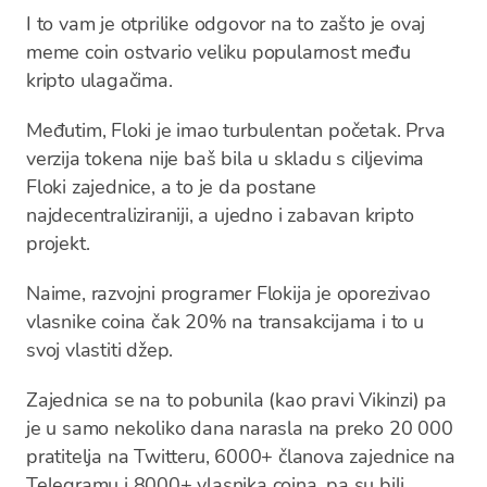
I to vam je otprilike odgovor na to zašto je ovaj
meme coin ostvario veliku popularnost među
kripto ulagačima.
Međutim, Floki je imao turbulentan početak. Prva
verzija tokena nije baš bila u skladu s ciljevima
Floki zajednice, a to je da postane
najdecentraliziraniji, a ujedno i zabavan kripto
projekt.
Naime, razvojni programer Flokija je oporezivao
vlasnike coina čak 20% na transakcijama i to u
svoj vlastiti džep.
Zajednica se na to pobunila (kao pravi Vikinzi) pa
je u samo nekoliko dana narasla na preko 20 000
pratitelja na Twitteru, 6000+ članova zajednice na
Telegramu i 8000+ vlasnika coina, pa su bili