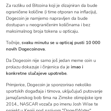
Za razliku od Bitcoina koji je dizajniran da bude
ograničene količine (i time otporan na inflaciju),
Dogecoin je namjerno napravljen da bude
dostupan u neograničenim količinama i bez
maksimalnog broja tokena u opticaju.
Točnije,
svaku minutu se u opticaj pusti 10 000
novih Dogecoinova
.
Da Dogecoin nije samo još jedan meme coin u
prolazu dokazuje i činjenica da je
imao i
konkretne slučajeve upotrebe
.
Primjerice, Dogecoin je sponzorirao nekoliko
sportskih događaja i timova, uključujući putovanje
jamajčanskog bob tima na Zimske olimpijske igre
2014., NASCAR vozača po imenu Josh Wise te
projekt u Keniji pod nazivom "Doge4Water".