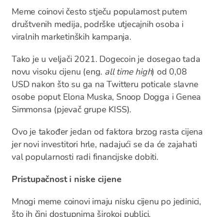
Meme coinovi često stječu popularnost putem
društvenih medija, podrške utjecajnih osoba i
viralnih marketinških kampanja.
Tako je u veljači 2021. Dogecoin je dosegao tada
novu visoku cijenu (eng.
all time high
) od 0,08
USD nakon što su ga na Twitteru poticale slavne
osobe poput Elona Muska, Snoop Dogga i Genea
Simmonsa (pjevač grupe KISS).
Ovo je također jedan od faktora brzog rasta cijena
jer novi investitori hrle, nadajući se da će zajahati
val popularnosti radi financijske dobiti.
Pristupačnost i niske cijene
Mnogi meme coinovi imaju nisku cijenu po jedinici,
što ih čini dostupnima širokoj publici.