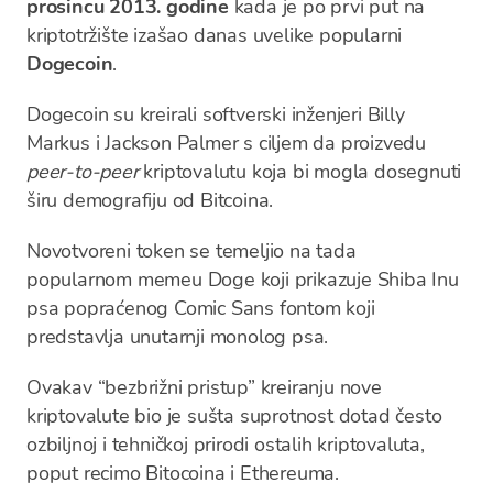
prosincu 2013. godine
kada je po prvi put na
kriptotržište izašao danas uvelike popularni
Dogecoin
.
Dogecoin su kreirali softverski inženjeri Billy
Markus i Jackson Palmer s ciljem da proizvedu
peer-to-peer
kriptovalutu koja bi mogla dosegnuti
širu demografiju od Bitcoina.
Novotvoreni token se temeljio na tada
popularnom memeu Doge koji prikazuje Shiba Inu
psa popraćenog Comic Sans fontom koji
predstavlja unutarnji monolog psa.
Ovakav “bezbrižni pristup” kreiranju nove
kriptovalute bio je sušta suprotnost dotad često
ozbiljnoj i tehničkoj prirodi ostalih kriptovaluta,
poput recimo Bitocoina i Ethereuma.