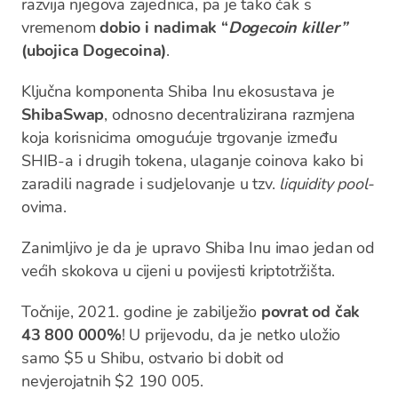
razvija njegova zajednica, pa je tako čak s
vremenom
dobio i nadimak “
Dogecoin killer”
(ubojica Dogecoina)
.
Ključna komponenta Shiba Inu ekosustava je
ShibaSwap
, odnosno decentralizirana razmjena
koja korisnicima omogućuje trgovanje između
SHIB-a i drugih tokena, ulaganje coinova kako bi
zaradili nagrade i sudjelovanje u tzv.
liquidity pool-
ovima.
Zanimljivo je da je upravo Shiba Inu imao jedan od
većih skokova u cijeni u povijesti kriptotržišta.
Točnije, 2021. godine je zabilježio
povrat od čak
43 800 000%
! U prijevodu, da je netko uložio
samo $5 u Shibu, ostvario bi dobit od
nevjerojatnih $2 190 005.