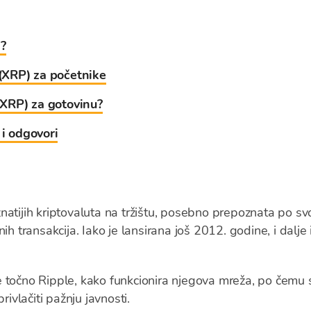
a?
 (XRP) za početnike
 (XRP) za gotovinu?
 i odgovori
atijih kriptovaluta na tržištu, posebno prepoznata po svo
ih transakcija. Iako je lansirana još 2012. godine, i dalje
 točno Ripple, kako funkcionira njegova mreža, po čemu 
rivlačiti pažnju javnosti.