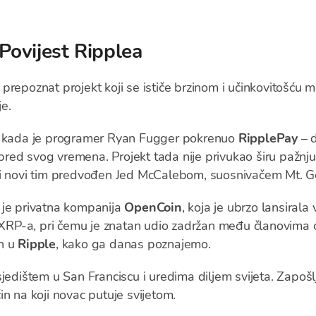
 Povijest Ripplea
repoznat projekt koji se ističe brzinom i učinkovitošću m
e.
e, kada je programer Ryan Fugger pokrenuo
RipplePay
– d
ispred svog vremena. Projekt tada nije privukao širu pažnju
zi novi tim predvođen Jed McCalebom, suosnivačem Mt. G
 je privatna kompanija
OpenCoin
, koja je ubrzo lansirala 
i XRP-a, pri čemu je znatan udio zadržan među članovima
an u
Ripple
, kako ga danas poznajemo.
jedištem u San Franciscu i uredima diljem svijeta. Zapošlj
ačin na koji novac putuje svijetom.