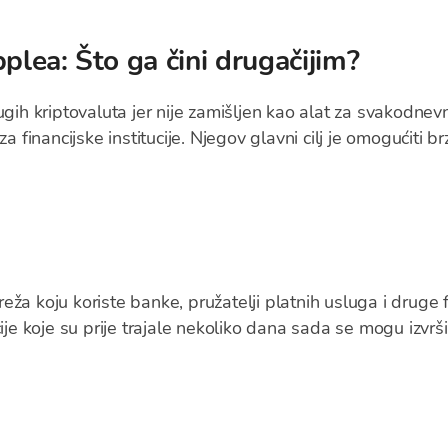
plea: Što ga čini drugačijim?
ugih kriptovaluta jer nije zamišljen kao alat za svakodne
a financijske institucije. Njegov glavni cilj je omogućiti brz
a koju koriste banke, pružatelji platnih usluga i druge fin
ije koje su prije trajale nekoliko dana sada se mogu izvrš