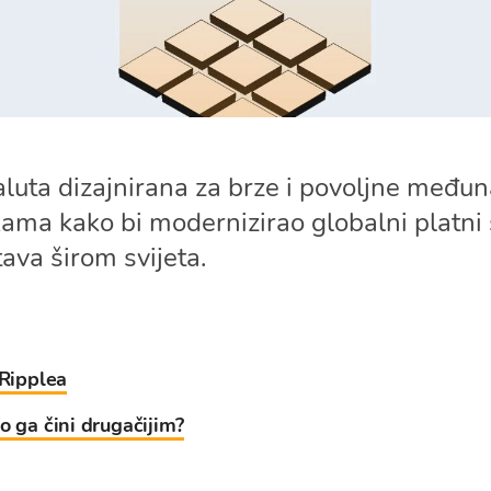
aluta dizajnirana za brze i povoljne međun
kama kako bi modernizirao globalni platni
tava širom svijeta.
 Ripplea
o ga čini drugačijim?