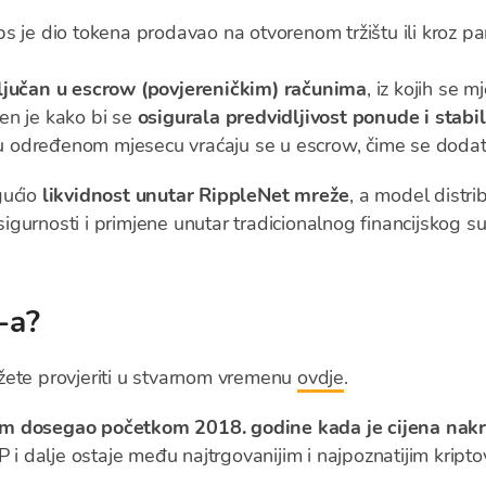
s je dio tokena prodavao na otvorenom tržištu ili kroz pa
ljučan u escrow (povjereničkim) računima
, iz kojih se 
en je kako bi se
osigurala predvidljivost ponude i stabil
e u određenom mjesecu vraćaju se u escrow, čime se doda
gućio
likvidnost unutar RippleNet mreže
, a model distr
 sigurnosti i primjene unutar tradicionalnog financijskog s
-a?
žete provjeriti u stvarnom vremenu
ovdje
.
um dosegao početkom 2018. godine kada je cijena nakr
P i dalje ostaje među najtrgovanijim i najpoznatijim kripto