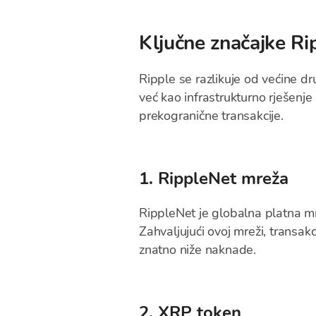
Ključne značajke Rip
Ripple se razlikuje od većine dr
već kao infrastrukturno rješenje z
prekogranične transakcije.
1. RippleNet mreža
RippleNet je globalna platna mrež
Zahvaljujući ovoj mreži, transakc
znatno niže naknade.
2. XRP token