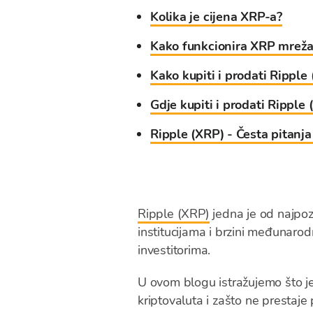
Kolika je cijena XRP-a?
Kako funkcionira XRP mrež
Kako kupiti i prodati Ripple
Gdje kupiti i prodati Ripple
Ripple (XRP) - Česta pitanja
Ripple (XRP)
jedna je od najpozn
institucijama i brzini međunarodn
investitorima.
U ovom blogu istražujemo što je
kriptovaluta i zašto ne prestaje p