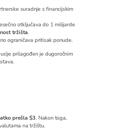
rtnerske suradnje s financijskim
mjesečno otključava do 1 milijarde
nost tržišta
.
tno ograničava pritisak ponude.
ibucije prilagođen je dugoročnim
ustava.
atko prešla $3
. Nakon toga,
valutama na tržištu.