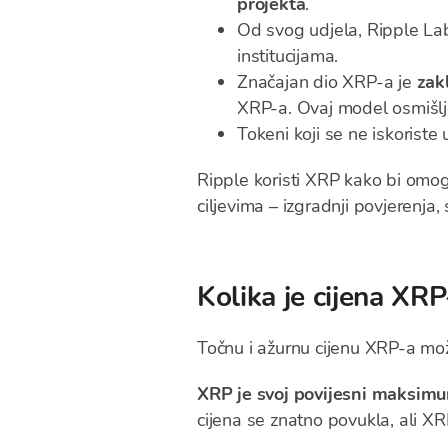
projekta
.
Od svog udjela, Ripple Lab
institucijama.
Značajan dio XRP-a je
zak
XRP-a. Ovaj model osmišlj
Tokeni koji se ne iskorist
Ripple koristi XRP kako bi omo
ciljevima – izgradnji povjerenja,
Kolika je cijena XRP
Točnu i ažurnu cijenu XRP-a mo
XRP je svoj povijesni maksim
cijena se znatno povukla, ali XR