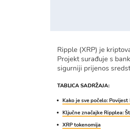
Ripple (XRP) je kriptov
Projekt surađuje s ban
sigurniji prijenos sreds
TABLICA SADRŽAJA:
Kako je sve počelo: Povijest
Ključne značajke Ripplea: Št
XRP tokenomija