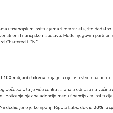
a
a i financijskim institucijama širom svijeta, što dodatno
cionalnom financijskom sustavu. Među njegovim partnerima
rd Chartered i PNC.
od
100 milijardi tokena
, koja je u cijelosti stvorena prili
 početka bila je više centralizirana u odnosu na većinu d
e i poticanja njezine adopcije među financijskim institucij
P-a
dodijeljeno je kompaniji Ripple Labs, dok je
20% rasp