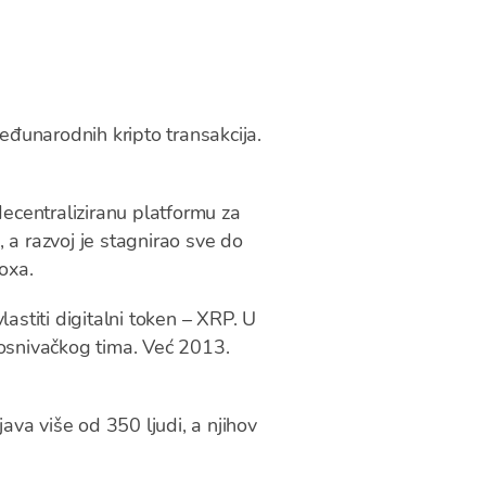
eđunarodnih kripto transakcija.
ecentraliziranu platformu za
, a razvoj je stagnirao sve do
oxa.
vlastiti digitalni token – XRP. U
 osnivačkog tima. Već 2013.
ava više od 350 ljudi, a njihov