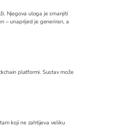
eži. Njegova uloga je smanjiti
en – unaprijed je generiran, a
ckchain platformi. Sustav može
itam koji ne zahtijeva veliku