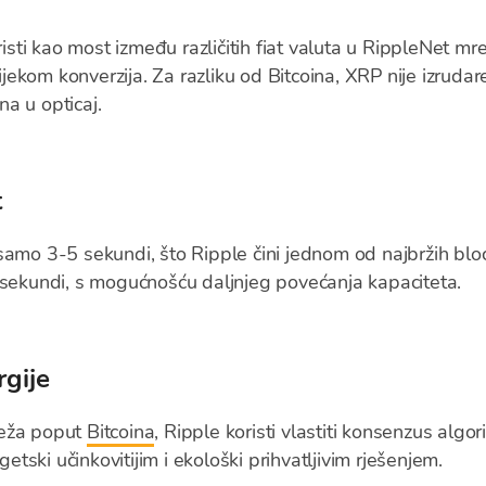
risti kao most između različitih fiat valuta u RippleNet mr
tijekom konverzija. Za razliku od Bitcoina, XRP nije izrudar
a u opticaj.
t
samo 3-5 sekundi, što Ripple čini jednom od najbržih blo
 sekundi, s mogućnošću daljnjeg povećanja kapaciteta.
rgije
eža poput
Bitcoina
, Ripple koristi vlastiti konsenzus algor
getski učinkovitijim i ekološki prihvatljivim rješenjem.