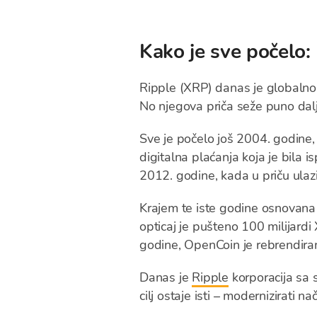
Kako je sve počelo:
Ripple (XRP) danas je globalno p
No njegova priča seže puno dalj
Sve je počelo još 2004. godin
digitalna plaćanja koja je bila 
2012. godine, kada u priču ula
Krajem te iste godine osnovana
opticaj je pušteno 100 milijard
godine, OpenCoin je rebrendir
Danas je
Ripple
korporacija sa s
cilj ostaje isti – modernizirati n