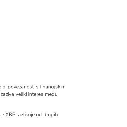
joj povezanosti s financijskim
 izaziva veliki interes među
se XRP razlikuje od drugih