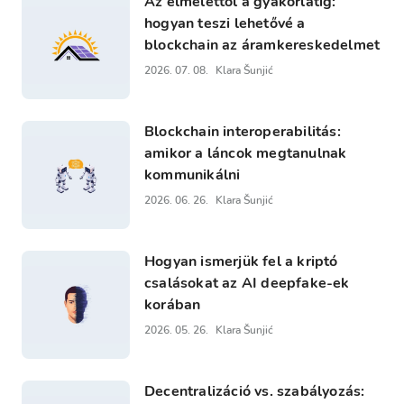
Az elmélettől a gyakorlatig:
hogyan teszi lehetővé a
blockchain az áramkereskedelmet
2026. 07. 08.
Klara Šunjić
Blockchain interoperabilitás:
amikor a láncok megtanulnak
kommunikálni
2026. 06. 26.
Klara Šunjić
Hogyan ismerjük fel a kriptó
csalásokat az AI deepfake-ek
korában
2026. 05. 26.
Klara Šunjić
Decentralizáció vs. szabályozás: