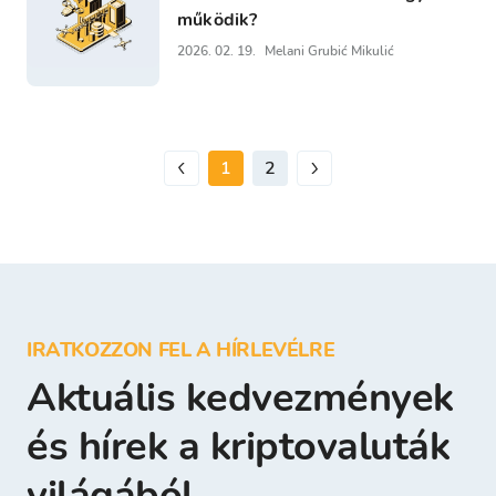
működik?
2026. 02. 19.
Melani Grubić Mikulić
1
2
IRATKOZZON FEL A HÍRLEVÉLRE
Aktuális kedvezmények
és hírek a kriptovaluták
világából