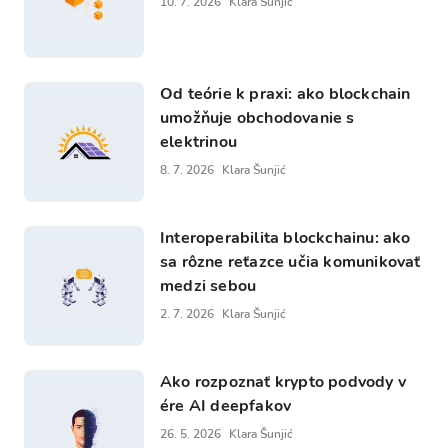
10. 7. 2026
Klara Šunjić
Od teórie k praxi: ako blockchain
umožňuje obchodovanie s
elektrinou
8. 7. 2026
Klara Šunjić
Interoperabilita blockchainu: ako
sa rôzne reťazce učia komunikovať
medzi sebou
2. 7. 2026
Klara Šunjić
Ako rozpoznať krypto podvody v
ére AI deepfakov
26. 5. 2026
Klara Šunjić