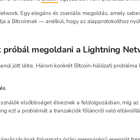
 Network. Egy elegáns és zseniális megoldás, amely seb
ja a Bitcoinnak — anélkül, hogy az alapprotokollhoz nyú
 próbál megoldani a Lightning Net
enül jött létre. Három konkrét Bitcoin-hálózati problém
tés
asználók elsőbbséget élveznek a feldolgozásban, míg az 
ng ezt a problémát a tranzakciók főláncról való eltávolít
bányászásának folyamata óriási mennyiségű energiát fogy