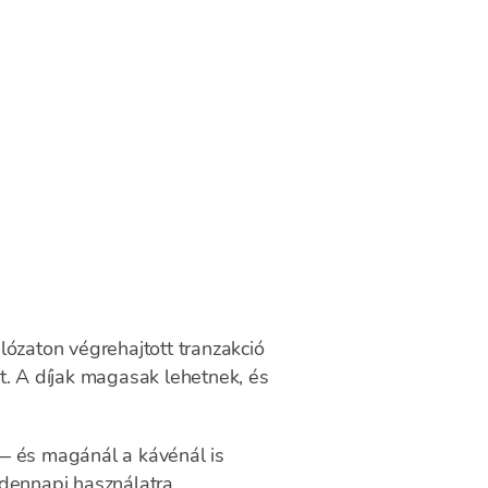
álózaton végrehajtott tranzakció
t. A díjak magasak lehetnek, és
 — és magánál a kávénál is
dennapi használatra.