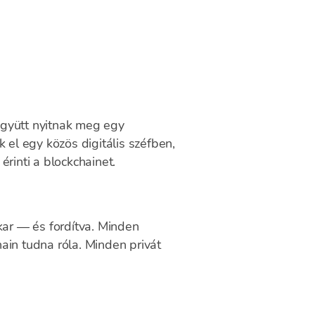
együtt nyitnak meg egy
 el egy közös digitális széfben,
rinti a blockchainet.
kar — és fordítva. Minden
hain tudna róla. Minden privát