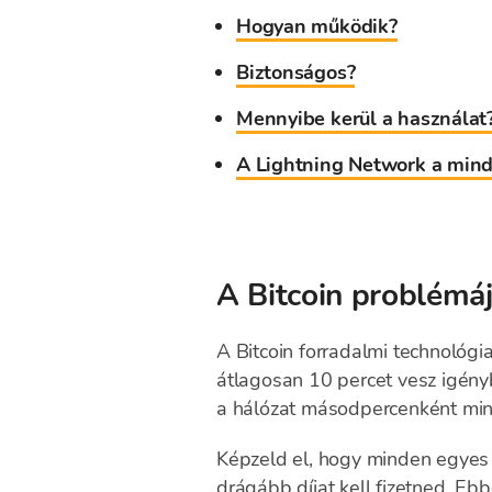
Hogyan működik?
Biztonságos?
Mennyibe kerül a használat
A Lightning Network a mind
A Bitcoin problémá
A Bitcoin forradalmi technológ
átlagosan 10 percet vesz igényb
a hálózat másodpercenként min
Képzeld el, hogy minden egyes 
drágább díjat kell fizetned. E