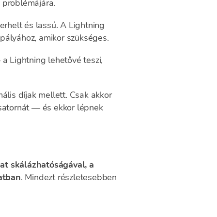
i problémájára.
erhelt és lassú. A Lightning
ópályához, amikor szükséges.
a Lightning lehetővé teszi,
ális díjak mellett. Csak akkor
csatornát — és ekkor lépnek
at skálázhatóságával, a
atban
. Mindezt részletesebben