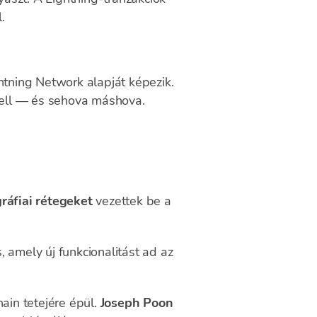
.
htning Network alapját képezik.
kell — és sehova máshova.
gráfiai rétegeket
vezettek be a
 amely új funkcionalitást ad az
hain tetejére épül.
Joseph Poon