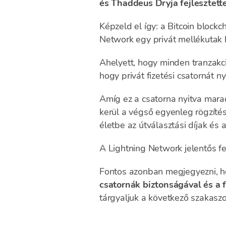
és Thaddeus Dryja fejlesztett
Képzeld el így: a Bitcoin block
Network egy privát mellékutak 
Ahelyett, hogy minden tranzakci
hogy privát fizetési csatornát n
Amíg ez a csatorna nyitva marad
kerül a végső egyenleg rögzíté
életbe az útválasztási díjak és 
A Lightning Network jelentős fe
Fontos azonban megjegyezni, h
csatornák biztonságával és a 
tárgyaljuk a következő szakasz