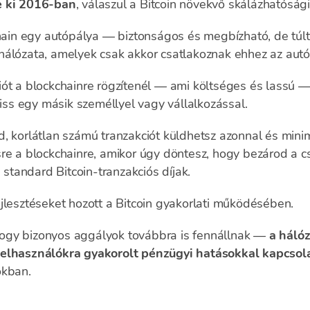
e ki 2016-ban
, válaszul a Bitcoin növekvő skálázhatóság
chain egy autópálya — biztonságos és megbízható, de túlt
hálózata, amelyek csak akkor csatlakoznak ehhez az aut
ót a blockchainre rögzítenél — ami költséges és lassú — 
yiss egy másik személlyel vagy vállalkozással.
, korlátlan számú tranzakciót küldhetsz azonnal és minim
sre a blockchainre, amikor úgy döntesz, hogy bezárod a 
a standard Bitcoin-tranzakciós díjak.
jlesztéseket hozott a Bitcoin gyakorlati működésében.
ogy bizonyos aggályok továbbra is fennállnak —
a hálóz
felhasználókra gyakorolt pénzügyi hatásokkal kapcsol
okban.