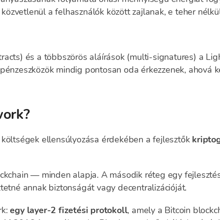
zvetlenül a felhasználók között zajlanak, e teher nélkül
acts) és a többszörös aláírások (multi-signatures) a Lig
a pénzeszközök mindig pontosan oda érkezzenek, ahová 
work?
 költségek ellensúlyozása érdekében a fejlesztők
kripto
ckchain — minden alapja. A második réteg egy fejlesztés,
tetné annak biztonságát vagy decentralizációját.
rk:
egy layer-2 fizetési protokoll
, amely a Bitcoin blockc