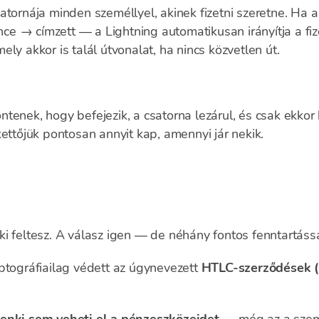
atornája minden személlyel, akinek fizetni szeretne. Ha a
e → címzett — a Lightning automatikusan irányítja a fiz
ly akkor is talál útvonalat, ha nincs közvetlen út.
tenek, hogy befejezik, a csatorna lezárul, és csak ekkor
kettőjük pontosan annyit kap, amennyi jár nekik.
i feltesz. A válasz igen — de néhány fontos fenntartássa
ptográfiailag védett az úgynevezett
HTLC-szerződések (