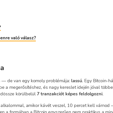
?
enre való válasz?
ja
ia — de van egy komoly problémája:
lassú
. Egy Bitcoin-h
e a megerősítéshez, és nagy kereslet idején jóval többe
dössze körülbelül
7 tranzakciót képes feldolgozni
.
alkalommal, amikor kávét veszel, 10 percet kell várnod
bben a formában a
Bitcoin
egyszerűen nem praktikus a min