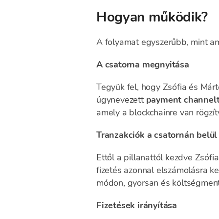
Hogyan működik?
A folyamat egyszerűbb, mint am
A csatorna megnyitása
Tegyük fel, hogy Zsófia és Már
úgynevezett
payment channel
amely a blockchainre van rögzít
Tranzakciók a csatornán belül
Ettől a pillanattól kezdve Zsóf
fizetés azonnal elszámolásra ker
módon, gyorsan és költségmente
Fizetések irányítása