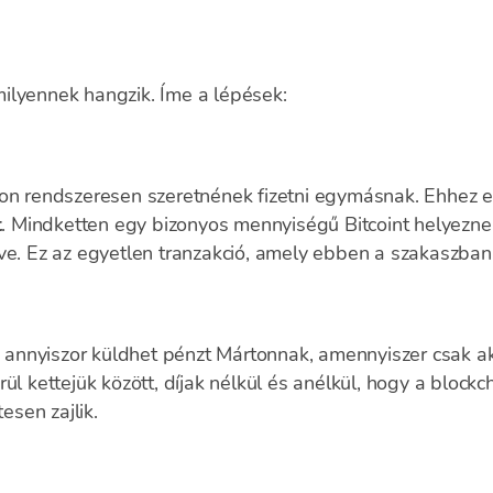
ilyennek hangzik. Íme a lépések:
ton rendszeresen szeretnének fizetni egymásnak. Ehhez 
t
. Mindketten egy bizonyos mennyiségű Bitcoint helyeznek
ve. Ez az egyetlen tranzakció, amely ebben a szakaszban é
ia annyiszor küldhet pénzt Mártonnak, amennyiszer csak a
ül kettejük között, díjak nélkül és anélkül, hogy a blockc
sen zajlik.