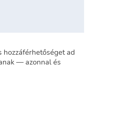
s hozzáférhetőséget ad
jlanak — azonnal és