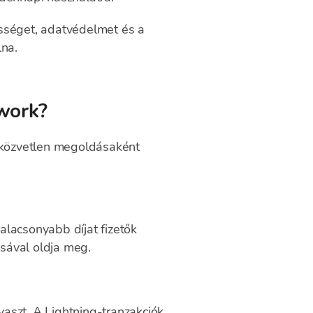
ességet, adatvédelmet és a
lna.
work?
a közvetlen megoldásaként
alacsonyabb díjat fizetők
ásával oldja meg.
aszt. A Lightning-tranzakciók