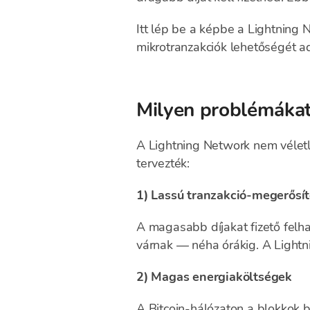
Itt lép be a képbe a Lightning
mikrotranzakciók lehetőségét ad
Milyen problémákat
A Lightning Network nem véletl
tervezték:
1) Lassú tranzakció-megerősí
A magasabb díjakat fizető felh
várnak — néha órákig. A Lightni
2) Magas energiaköltségek
A Bitcoin-hálózaton a blokkok 