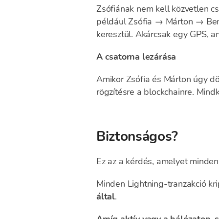
Zsófiának nem kell közvetlen cs
például Zsófia → Márton → Benc
keresztül. Akárcsak egy GPS, ame
A csatorna lezárása
Amikor Zsófia és Márton úgy dön
rögzítésre a blockchainre. Mind
Biztonságos?
Ez az a kérdés, amelyet mindenk
Minden Lightning-tranzakció kri
által
.