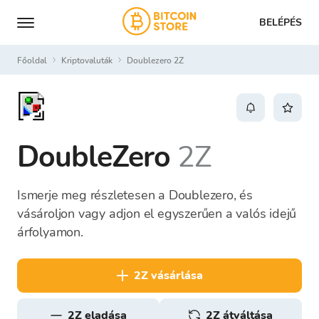
BELÉPÉS
Főoldal
Kriptovaluták
Doublezero 2Z
DoubleZero
2Z
Ismerje meg részletesen a Doublezero, és
vásároljon vagy adjon el egyszerűen a valós idejű
árfolyamon.
2Z vásárlása
2Z eladása
2Z átváltása