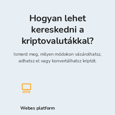
és mobilbanki szolgáltatások, Transferwise,
megrendelések leadásakor az árfolyam
Revolut (kötelező megadni a „hivatkozási
megváltoztatható a kért összeg függvényében.
számot" a Referencia mezőben) *.
Hogyan lehet
A Bitcoin Store Tárcába történő befizetés és
onnan történő kivétel díjmentes.
kereskedni a
kriptovalutákkal?
Ismerd meg, milyen módokon vásárolhatsz,
adhatsz el vagy konvertálhatsz kriptót.
Webes platform