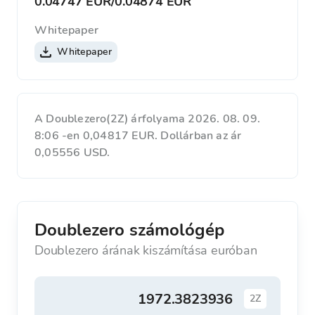
0.04747 EUR
/
0.04874 EUR
Whitepaper
Whitepaper
A Doublezero(2Z) árfolyama 2026. 08. 09.
8:06 -en 0,04817 EUR. Dollárban az ár
0,05556 USD.
Doublezero számológép
Doublezero árának kiszámítása euróban
2Z