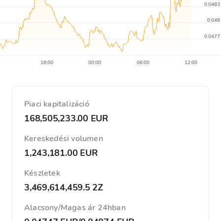
0.0483
0.048
0.0477
18:00
00:00
06:00
12:00
Piaci kapitalizáció
168,505,233.00 EUR
Kereskedési volumen
1,243,181.00 EUR
Készletek
3,469,614,459.5 2Z
Alacsony/Magas ár 24hban