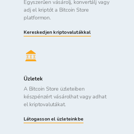
Egyszerűen vásárolj, konvertálj vagy
adj el kriptót a Bitcoin Store
platformon.
Kereskedjen kriptovalutákkal
Üzletek
A Bitcoin Store üzleteiben
készpénzért vásárolhat vagy adhat
el kriptovalutákat.
Látogasson el üzleteinkbe