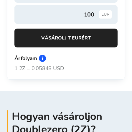
EUR
VÁSÁROLJ T EURÉRT
Árfolyam
1
2Z
=
0.05848 USD
Hogyan vásároljon
Doublezero (2Z)?