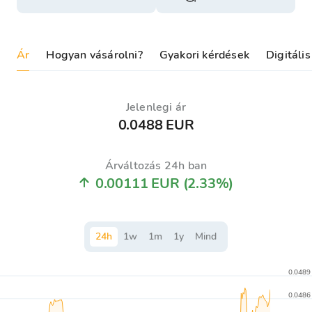
Ár
Hogyan vásárolni?
Gyakori kérdések
Digitáli
Jelenlegi ár
0.0488 EUR
Árváltozás 24h ban
0.00111 EUR
(2.33%)
24
h
1
w
1
m
1
y
Mind
0.0489
0.0486