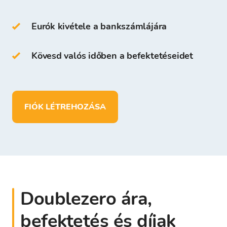
számára, aki regisztrál a Bitcoin Store
Platformon.
Eurók kivétele a bankszámlájára
A Bitcoin Store Pénztárcán a következőket
Kövesd valós időben a befektetéseidet
teheted:
több mint
150
kriptovalutát tárolhatsz
betéteket helyezhetsz el, pénzt vehetsz ki
FIÓK LÉTREHOZÁSA
és
EUR
-ban is tárolhatsz pénzt
Doublezero ára,
befektetés és díjak