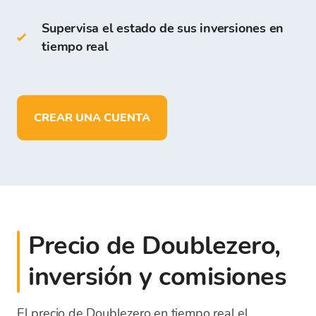
Supervisa el estado de sus inversiones en
En la Cartera de Bitcoin Store puedes:
tiempo real
almacenar más de
150 criptomonedas
depositar, retirar y almacenar fondos
en
EUR
CREAR UNA CUENTA
Precio de Doublezero,
inversión y comisiones
El precio de Doublezero en tiempo real el