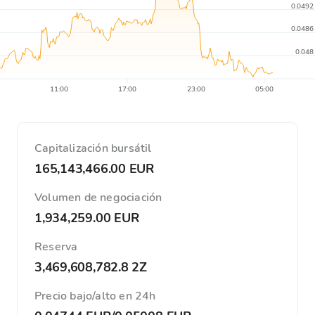
0.0492
0.0486
0.048
11:00
17:00
23:00
05:00
Capitalización bursátil
165,143,466.00 EUR
Volumen de negociación
1,934,259.00 EUR
Reserva
3,469,608,782.8 2Z
Precio bajo/alto en 24h