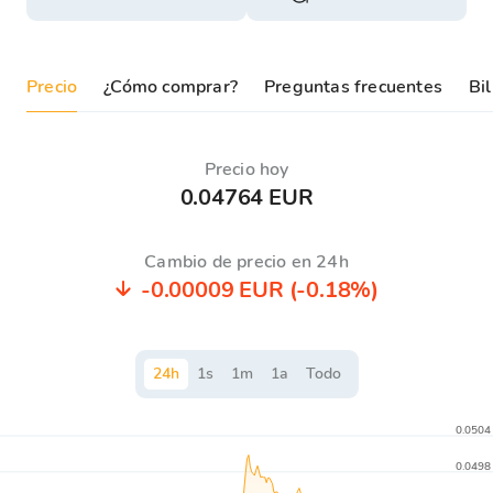
Precio
¿Cómo comprar?
Preguntas frecuentes
Bil
Precio hoy
0.04764 EUR
Cambio de precio en 24h
-0.00009 EUR
(-0.18%)
24
h
1
s
1
m
1
a
Todo
0.0504
0.0498