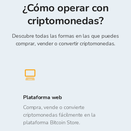
Referencia) *.
¿Cómo operar con
realizar órdenes. Depositar y retirar fondos de
la Cartera de Bitcoin Store es gratuito.
criptomonedas?
Descubre todas las formas en las que puedes
comprar, vender o convertir criptomonedas.
Plataforma web
Compra, vende o convierte
criptomonedas fácilmente en la
plataforma Bitcoin Store.