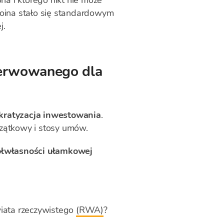
na i którego nikt nie może
oina stało się standardowym
j.
ezerwowanego dla
ratyzacja inwestowania
.
czątkowy i stosy umów.
łwłasności ułamkowej
wiata rzeczywistego
(RWA)
?