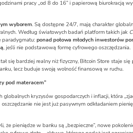
godzinami pracy „od 8 do 16” i papierową biurokracją w
nym wyborem
. Są dostępne 24/7, mają charakter globalny
alnych. Według światowych badań platform takich jak
C
ę paradygmatu:
ponad połowa młodych inwestorów poni
ną
, jeśli nie podstawową formę cyfrowego oszczędzania.
ł się bardziej realny niż fizyczny, Bitcoin Store staje si
banku, lecz buduje swoją wolność finansową w ruchu.
dzy pod materacem”
 globalnych kryzysów gospodarczych i inflacji, która „zja
h oszczędzanie nie jest już pasywnym odkładaniem pienię
yli, że pieniądze w banku są „bezpieczne”, nowe pokolen