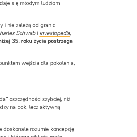
ydaje się młodym ludziom
 i nie zależą od granic
harles Schwab
i
Investopedia
,
żej 35. roku życia postrzega
ę punktem wejścia dla pokolenia,
da” oszczędności szybciej, niż
dzy na bok, lecz aktywną
ie doskonale rozumie koncepcję