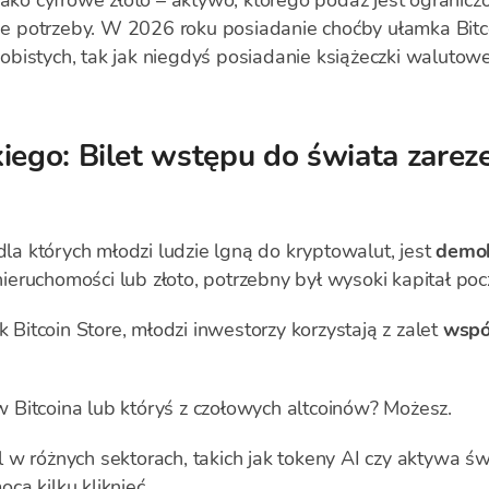
jako cyfrowe złoto – aktywo, którego podaż jest ograniczo
 potrzeby. W 2026 roku posiadanie choćby ułamka Bitc
bistych, tak jak niegdyś posiadanie książeczki walutowe
kiego: Bilet wstępu do świata zar
 których młodzi ludzie lgną do kryptowalut, jest
demok
eruchomości lub złoto, potrzebny był wysoki kapitał po
k Bitcoin Store, młodzi inwestorzy korzystają z zalet
wspó
Bitcoina lub któryś z czołowych altcoinów? Możesz.
 w różnych sektorach, takich jak tokeny AI czy aktywa ś
ą kilku kliknięć.