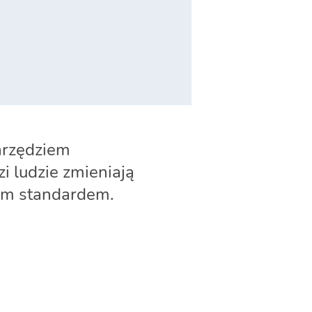
narzędziem
i ludzie zmieniają
wym standardem.