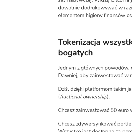
siły nabywczej. Widzą Bitcoina 
dowolnie dodrukowywać w razie
elementem higieny finansów oso
Tokenizacja wszyst
bogatych
Jednym z głównych powodów, dla
Dawniej, aby zainwestować w ni
Dziś, dzięki platformom takim ja
(
fractional ownership
).
Chcesz zainwestować 50 euro w 
Chcesz zdywersyfikować portfel
Wszystko jest dostępne za pomoc