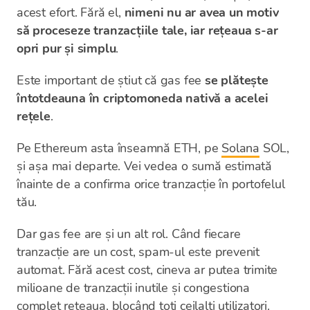
acest efort. Fără el,
nimeni nu ar avea un motiv
să proceseze tranzacțiile tale, iar rețeaua s-ar
opri pur și simplu
.
Este important de știut că gas fee
se plătește
întotdeauna în criptomoneda nativă a acelei
rețele
.
Pe Ethereum asta înseamnă ETH, pe
Solana
SOL,
și așa mai departe. Vei vedea o sumă estimată
înainte de a confirma orice tranzacție în portofelul
tău.
Dar gas fee are și un alt rol. Când fiecare
tranzacție are un cost, spam-ul este prevenit
automat. Fără acest cost, cineva ar putea trimite
milioane de tranzacții inutile și congestiona
complet rețeaua, blocând toți ceilalți utilizatori.