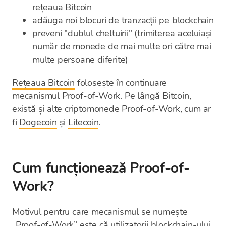
rețeaua Bitcoin
adăuga noi blocuri de tranzacții pe blockchain
preveni "dublul cheltuirii" (trimiterea aceluiași
număr de monede de mai multe ori către mai
multe persoane diferite)
Rețeaua Bitcoin
folosește în continuare
mecanismul Proof-of-Work. Pe lângă Bitcoin,
există și alte criptomonede Proof-of-Work, cum ar
fi
Dogecoin
și
Litecoin
.
Cum funcționează Proof-of-
Work?
Motivul pentru care mecanismul se numește
„Proof-of-Work” este că utilizatorii blockchain-ului