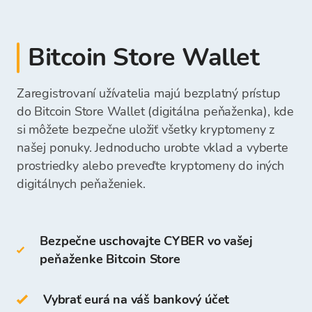
kryptomenu.
platobný lístok
Teplé peňaženky zahŕňajú:
Hotovosť môžete priamo vložiť na svoj účet
platba v hotovosti vo fyzickej výmenní
Bitcoin Store v pobočke.
Fondy môžete vybrať priamo na svoj bankový
Bitcoin Store Wallet
kancelárii Bitcoin Store
desktopová peňaženka
účet alebo ich nechať na vašej Peňaženke
mobilná peňaženka
Bitcoin Store a použiť ich na budúce nákupy
Zaregistrovaní užívatelia majú bezplatný prístup
Po prijatí vašej platby budú prostriedky na
online peňaženka
kryptomien.
Vložená suma bude okamžite viditeľná a
nákup kryptomien dostupné na vašej Peňaženke
do Bitcoin Store Wallet (digitálna peňaženka), kde
pripravená na váš ďalší nákup kryptomeny.
Bitcoin Store a môžete začať nakupovať
si môžete bezpečne uložiť všetky kryptomeny z
Studené peňaženky zahŕňajú:
kryptomeny.
našej ponuky. Jednoducho urobte vklad a vyberte
prostriedky alebo preveďte kryptomeny do iných
hardvérová peňaženka
digitálnych peňaženiek.
papierová peňaženka
Bezpečne uschovajte CYBER vo vašej
CYBER môžete tiež uchovávať na svojej
peňaženke Bitcoin Store
Peňaženke Bitcoin Store.
Prístup a uchovávanie kryptomeny je bezplatné
Vybrať eurá na váš bankový účet
pre všetkých používateľov, ktorí sa zaregistrujú