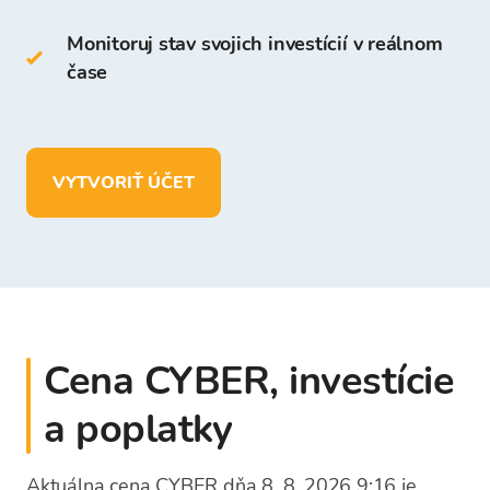
na platforme Bitcoin Store.
Monitoruj stav svojich investícií v reálnom
čase
Na Peňaženke Bitcoin Store môžete:
uchovávať viac ako
150 kryptomien
vkladať, vyberať a uchovávať prostriedky v
VYTVORIŤ ÚČET
EUR.
Cena CYBER, investície
a poplatky
Aktuálna cena CYBER dňa 8. 8. 2026 9:16 je