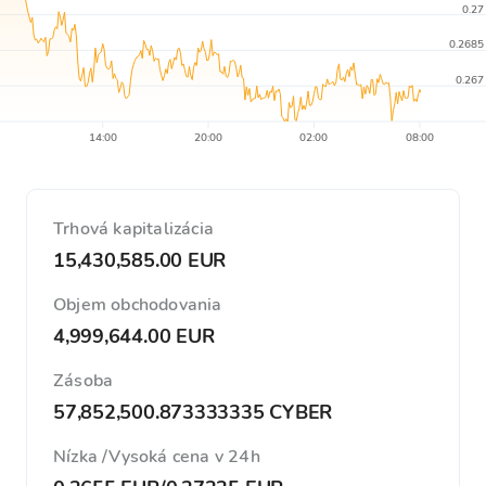
0.27
0.2685
0.267
14:00
20:00
02:00
08:00
Trhová kapitalizácia
15,430,585.00 EUR
Objem obchodovania
4,999,644.00 EUR
Zásoba
57,852,500.873333335 CYBER
Nízka /Vysoká cena v 24h