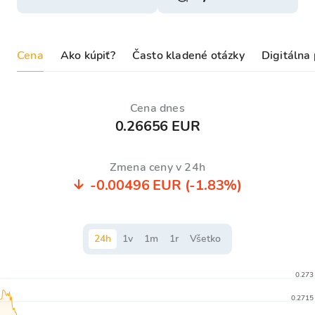
Cena
Ako kúpiť?
Často kladené otázky
Digitálna
Cena dnes
0.26656 EUR
Zmena ceny v 24h
-0.00496 EUR
(-1.83%)
24
h
1
v
1
m
1
r
Všetko
0.273
0.2715