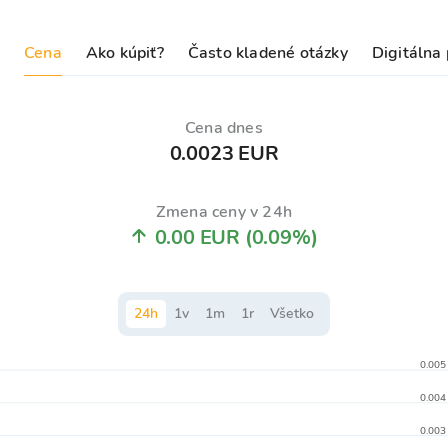
Cena
Ako kúpiť?
Často kladené otázky
Digitálna
Cena dnes
0.0023 EUR
Zmena ceny v 24h
0.00 EUR
(0.09%)
24
h
1
v
1
m
1
r
Všetko
0.005
0.004
0.003