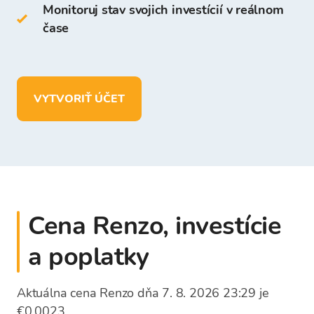
Monitoruj stav svojich investícií v reálnom
čase
Na Peňaženke Bitcoin Store môžete:
uchovávať viac ako
150 kryptomien
vkladať, vyberať a uchovávať prostriedky v
VYTVORIŤ ÚČET
EUR.
Cena Renzo, investície
a poplatky
Aktuálna cena Renzo dňa 7. 8. 2026 23:29 je
€0,0023.