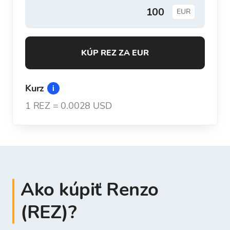
EUR
KÚP REZ ZA EUR
Kurz
1
REZ
=
0.0028 USD
Ako kúpiť Renzo
(REZ)?