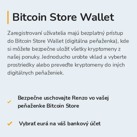
Hotovosť môžete priamo vložiť na svoj účet
platba v hotovosti vo fyzickej výmenní
Bitcoin Store v pobočke.
Fondy môžete vybrať priamo na svoj bankový
Bitcoin Store Wallet
kancelárii Bitcoin Store
desktopová peňaženka
účet alebo ich nechať na vašej Peňaženke
mobilná peňaženka
Bitcoin Store a použiť ich na budúce nákupy
Zaregistrovaní užívatelia majú bezplatný prístup
Po prijatí vašej platby budú prostriedky na
online peňaženka
kryptomien.
Vložená suma bude okamžite viditeľná a
nákup kryptomien dostupné na vašej Peňaženke
do Bitcoin Store Wallet (digitálna peňaženka), kde
pripravená na váš ďalší nákup kryptomeny.
Bitcoin Store a môžete začať nakupovať
si môžete bezpečne uložiť všetky kryptomeny z
Studené peňaženky zahŕňajú:
kryptomeny.
našej ponuky. Jednoducho urobte vklad a vyberte
prostriedky alebo preveďte kryptomeny do iných
hardvérová peňaženka
digitálnych peňaženiek.
papierová peňaženka
Bezpečne uschovajte Renzo vo vašej
REZ môžete tiež uchovávať na svojej Peňaženke
peňaženke Bitcoin Store
Bitcoin Store.
Prístup a uchovávanie kryptomeny je bezplatné
Vybrať eurá na váš bankový účet
pre všetkých používateľov, ktorí sa zaregistrujú
na platforme Bitcoin Store.