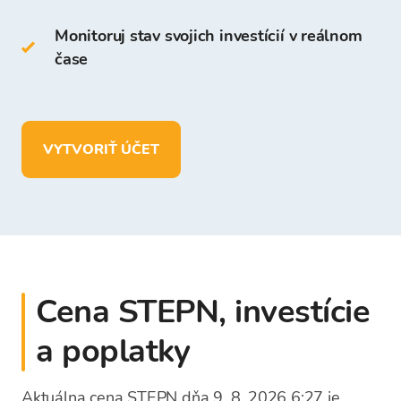
na platforme Bitcoin Store.
Monitoruj stav svojich investícií v reálnom
čase
Na Peňaženke Bitcoin Store môžete:
uchovávať viac ako
150 kryptomien
vkladať, vyberať a uchovávať prostriedky v
VYTVORIŤ ÚČET
EUR.
Cena STEPN, investície
a poplatky
Aktuálna cena STEPN dňa 9. 8. 2026 6:27 je