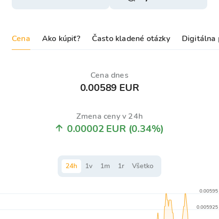
Cena
Ako kúpiť?
Často kladené otázky
Digitálna
Cena dnes
0.00589 EUR
Zmena ceny v 24h
0.00002 EUR
(0.34%)
24
h
1
v
1
m
1
r
Všetko
0.00595
0.005925