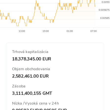
0.0059
0.005875
0.00585
13:00
19:00
01:00
07:00
Trhová kapitalizácia
18,378,345.00 EUR
Objem obchodovania
2,582,461.00 EUR
Zásoba
3,111,400,155 GMT
Nízka /Vysoká cena v 24h