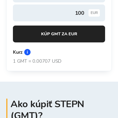
EUR
KÚP GMT ZA EUR
Kurz
1
GMT
=
0.00707 USD
Ako kúpiť STEPN
(GMT)?