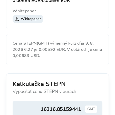
0.00583 EUR
/
0.00595 EUR
Whitepaper
Whitepaper
Cena STEPN(GMT) výmenný kurz dňa 9. 8.
2026 6:27 je 0,00592 EUR. V dolároch je cena
0,00683 USD.
Kalkulačka STEPN
Vypočítať cenu STEPN v eurách
GMT