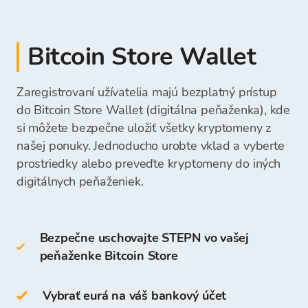
kryptomenu.
platobný lístok
Teplé peňaženky zahŕňajú:
Hotovosť môžete priamo vložiť na svoj účet
platba v hotovosti vo fyzickej výmenní
Bitcoin Store v pobočke.
Fondy môžete vybrať priamo na svoj bankový
Bitcoin Store Wallet
kancelárii Bitcoin Store
desktopová peňaženka
účet alebo ich nechať na vašej Peňaženke
mobilná peňaženka
Bitcoin Store a použiť ich na budúce nákupy
Zaregistrovaní užívatelia majú bezplatný prístup
Po prijatí vašej platby budú prostriedky na
online peňaženka
kryptomien.
Vložená suma bude okamžite viditeľná a
nákup kryptomien dostupné na vašej Peňaženke
do Bitcoin Store Wallet (digitálna peňaženka), kde
pripravená na váš ďalší nákup kryptomeny.
Bitcoin Store a môžete začať nakupovať
si môžete bezpečne uložiť všetky kryptomeny z
Studené peňaženky zahŕňajú:
kryptomeny.
našej ponuky. Jednoducho urobte vklad a vyberte
prostriedky alebo preveďte kryptomeny do iných
hardvérová peňaženka
digitálnych peňaženiek.
papierová peňaženka
Bezpečne uschovajte STEPN vo vašej
GMT môžete tiež uchovávať na svojej Peňaženke
peňaženke Bitcoin Store
Bitcoin Store.
Prístup a uchovávanie kryptomeny je bezplatné
Vybrať eurá na váš bankový účet
pre všetkých používateľov, ktorí sa zaregistrujú