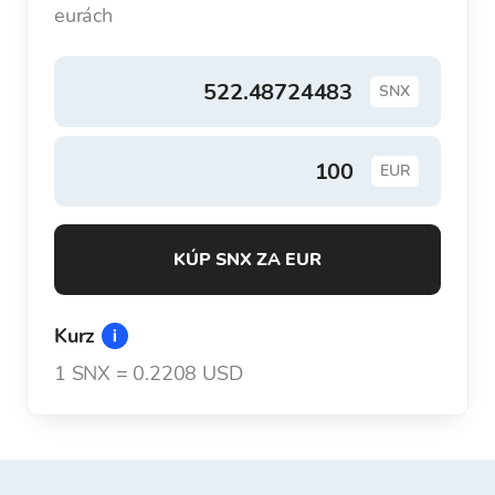
eurách
SNX
EUR
KÚP SNX ZA EUR
Kurz
1
SNX
=
0.2208 USD