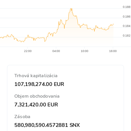
0.188
0.186
0.184
0.182
22:00
04:00
10:00
16:00
Trhová kapitalizácia
107,198,274.00 EUR
Objem obchodovania
7,321,420.00 EUR
Zásoba
580,980,590.4572881 SNX