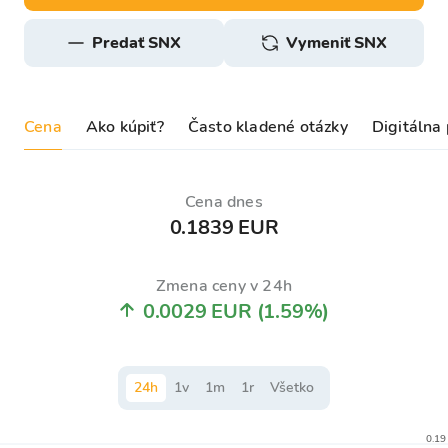
predať SNX
Vymeniť SNX
Cena
Ako kúpiť?
Často kladené otázky
Digitálna
Cena dnes
0.1839 EUR
Zmena ceny v 24h
0.0029 EUR
(1.59%)
24
h
1
v
1
m
1
r
Všetko
0.19