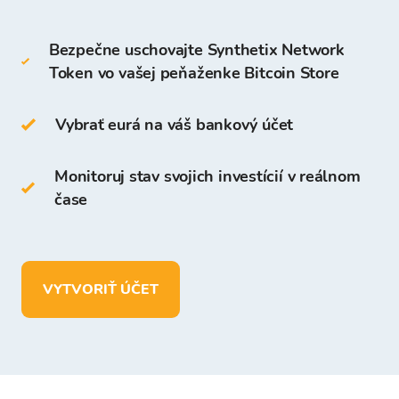
Bezpečne uschovajte Synthetix Network
SNX môžete tiež uchovávať na svojej Peňaženke
Token vo vašej peňaženke Bitcoin Store
Bitcoin Store.
Prístup a uchovávanie kryptomeny je bezplatné
Vybrať eurá na váš bankový účet
pre všetkých používateľov, ktorí sa zaregistrujú
na platforme Bitcoin Store.
Monitoruj stav svojich investícií v reálnom
čase
Na Peňaženke Bitcoin Store môžete:
uchovávať viac ako
150 kryptomien
vkladať, vyberať a uchovávať prostriedky v
VYTVORIŤ ÚČET
EUR.