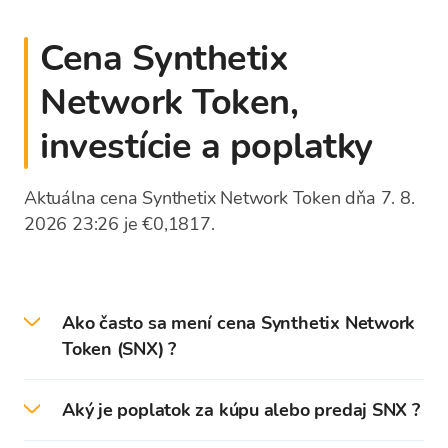
Cena Synthetix
Network Token,
investície a poplatky
Aktuálna cena Synthetix Network Token dňa 7. 8.
2026 23:26 je €0,1817.
Ako často sa mení cena Synthetix Network
Token (SNX) ?
Ceny kryptomien sa aktualizujú každú sekundu
Aký je poplatok za kúpu alebo predaj SNX ?
podľa kurzov svetových burzových trhov. Zoznam
výmenných kurzov platformy Bitcoin Store