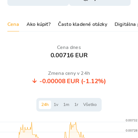
Cena
Ako kúpiť?
Často kladené otázky
Digitálna
Cena dnes
0.00716 EUR
Zmena ceny v 24h
-0.00008 EUR
(-1.12%)
24
h
1
v
1
m
1
r
Všetko
0.00732
0.00728