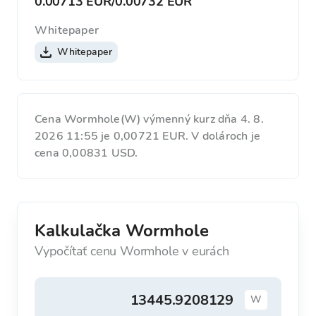
0.00713 EUR
/
0.00732 EUR
Whitepaper
Whitepaper
Cena Wormhole(W) výmenný kurz dňa 4. 8.
2026 11:55 je 0,00721 EUR. V dolároch je
cena 0,00831 USD.
Kalkulačka Wormhole
Vypočítať cenu Wormhole v eurách
W