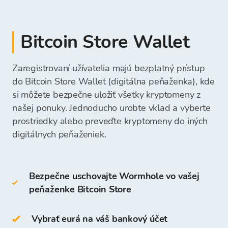
kryptomenu.
platobný lístok
Teplé peňaženky zahŕňajú:
Hotovosť môžete priamo vložiť na svoj účet
platba v hotovosti vo fyzickej výmenní
Bitcoin Store v pobočke.
Fondy môžete vybrať priamo na svoj bankový
Bitcoin Store Wallet
kancelárii Bitcoin Store
desktopová peňaženka
účet alebo ich nechať na vašej Peňaženke
mobilná peňaženka
Bitcoin Store a použiť ich na budúce nákupy
Zaregistrovaní užívatelia majú bezplatný prístup
Po prijatí vašej platby budú prostriedky na
online peňaženka
kryptomien.
Vložená suma bude okamžite viditeľná a
nákup kryptomien dostupné na vašej Peňaženke
do Bitcoin Store Wallet (digitálna peňaženka), kde
pripravená na váš ďalší nákup kryptomeny.
Bitcoin Store a môžete začať nakupovať
si môžete bezpečne uložiť všetky kryptomeny z
Studené peňaženky zahŕňajú:
kryptomeny.
našej ponuky. Jednoducho urobte vklad a vyberte
prostriedky alebo preveďte kryptomeny do iných
hardvérová peňaženka
digitálnych peňaženiek.
papierová peňaženka
Bezpečne uschovajte Wormhole vo vašej
W môžete tiež uchovávať na svojej Peňaženke
peňaženke Bitcoin Store
Bitcoin Store.
Prístup a uchovávanie kryptomeny je bezplatné
Vybrať eurá na váš bankový účet
pre všetkých používateľov, ktorí sa zaregistrujú