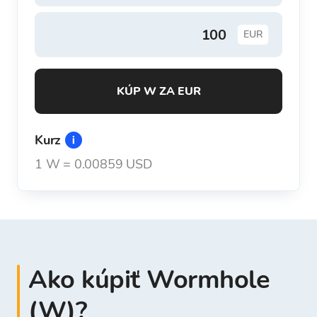
EUR
KÚP W ZA EUR
Kurz
1
W
=
0.00859 USD
Ako kúpiť Wormhole
(W)?