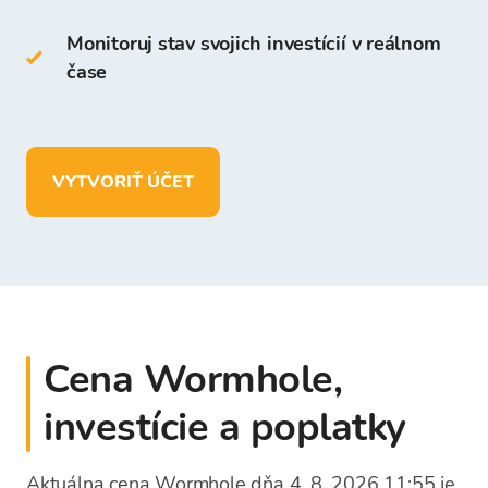
na platforme Bitcoin Store.
Monitoruj stav svojich investícií v reálnom
čase
Na Peňaženke Bitcoin Store môžete:
uchovávať viac ako
150 kryptomien
vkladať, vyberať a uchovávať prostriedky v
VYTVORIŤ ÚČET
EUR.
Cena Wormhole,
investície a poplatky
Aktuálna cena Wormhole dňa 4. 8. 2026 11:55 je