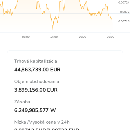
0.00724
0.0072
0.00716
08:00
14:00
20:00
02:00
Trhová kapitalizácia
44,863,739.00 EUR
Objem obchodovania
3,899,156.00 EUR
Zásoba
6,249,985,577 W
Nízka /Vysoká cena v 24h