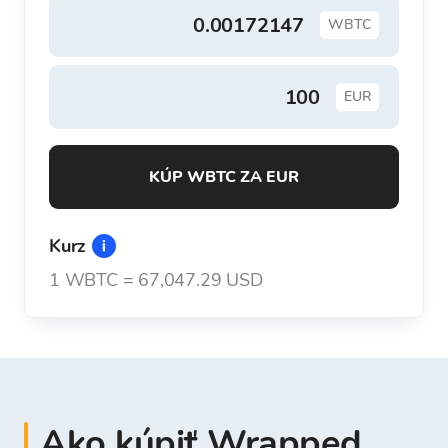
WBTC
EUR
KÚP WBTC ZA EUR
Kurz
1
WBTC
=
67,047.29 USD
Ako kúpiť Wrapped