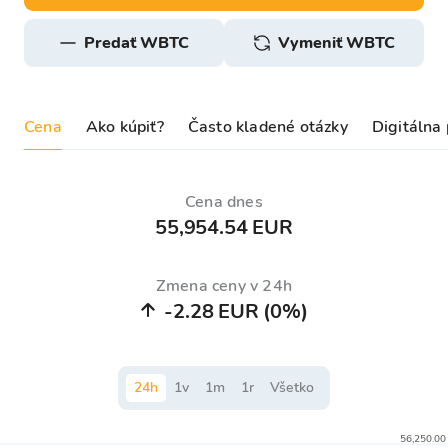
predať WBTC
Vymeniť WBTC
Cena
Ako kúpiť?
Často kladené otázky
Digitálna
Cena dnes
55,954.54 EUR
Zmena ceny v 24h
-2.28 EUR
(0%)
24
h
1
v
1
m
1
r
Všetko
56,250.00