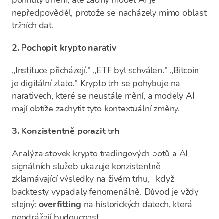
pohnuly trhem, ale žádný model AI je
nepředpověděl, protože se nacházely mimo oblast
tržních dat.
2. Pochopit krypto narativ
„Instituce přicházejí." „ETF byl schválen." „Bitcoin
je digitální zlato." Krypto trh se pohybuje na
narativech, které se neustále mění, a modely AI
mají obtíže zachytit tyto kontextuální změny.
3. Konzistentně porazit trh
Analýza stovek krypto tradingových botů a AI
signálních služeb ukazuje konzistentně
zklamávající výsledky na živém trhu, i když
backtesty vypadaly fenomenálně. Důvod je vždy
stejný:
overfitting
na historických datech, která
neodrážejí budoucnost.