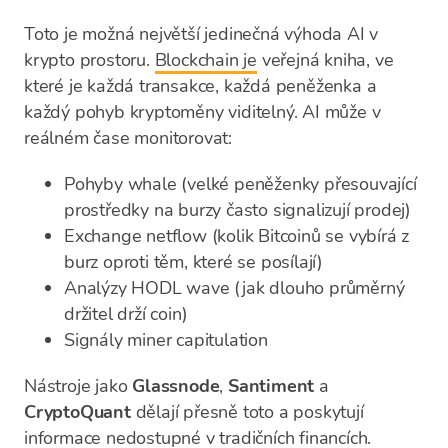
Toto je možná největší jedinečná výhoda AI v
krypto prostoru.
Blockchain je
veřejná kniha, ve
které je každá transakce, každá peněženka a
každý pohyb kryptoměny viditelný. AI může v
reálném čase monitorovat:
Pohyby whale (velké peněženky přesouvající
prostředky na burzy často signalizují prodej)
Exchange netflow (kolik Bitcoinů se vybírá z
burz oproti těm, které se posílají)
Analýzy HODL wave (jak dlouho průměrný
držitel drží coin)
Signály miner capitulation
Nástroje jako
Glassnode
,
Santiment
a
CryptoQuant
dělají přesně toto a poskytují
informace nedostupné v tradičních financích.