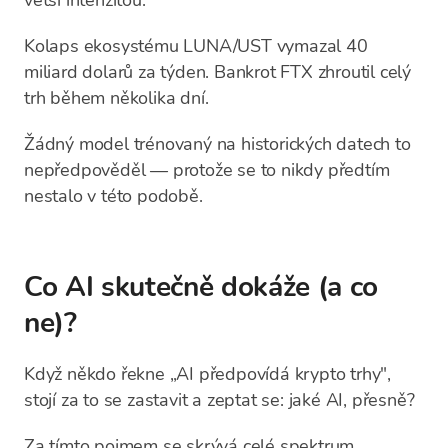
větší intenzitou.
Kolaps ekosystému LUNA/UST vymazal 40
miliard dolarů za týden. Bankrot FTX zhroutil celý
trh během několika dní.
Žádný model trénovaný na historických datech to
nepředpověděl — protože se to nikdy předtím
nestalo v této podobě.
Co AI skutečně dokáže (a co
ne)?
Když někdo řekne „AI předpovídá krypto trhy",
stojí za to se zastavit a zeptat se: jaké AI, přesně?
Za tímto pojmem se skrývá celé spektrum