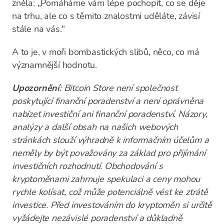
zněla: „Pomáháme vám lépe pochopit, co se děje
na trhu, ale co s těmito znalostmi uděláte, závisí
stále na vás."
A to je, v moři bombastických slibů, něco, co má
významnější hodnotu.
Upozornění
: Bitcoin Store není společnost
poskytující finanční poradenství a není oprávněna
nabízet investiční ani finanční poradenství. Názory,
analýzy a další obsah na našich webových
stránkách slouží výhradně k informačním účelům a
neměly by být považovány za základ pro přijímání
investičních rozhodnutí. Obchodování s
kryptoměnami zahrnuje spekulaci a ceny mohou
rychle kolísat, což může potenciálně vést ke ztrátě
investice. Před investováním do kryptoměn si určitě
vyžádejte nezávislé poradenství a důkladně