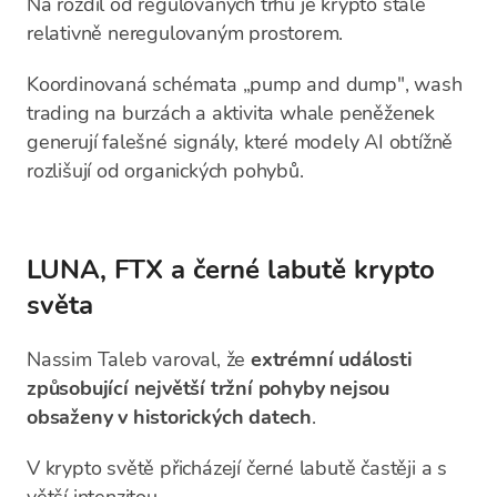
Na rozdíl od regulovaných trhů je krypto stále
relativně neregulovaným prostorem.
Koordinovaná schémata „pump and dump", wash
trading na burzách a aktivita whale peněženek
generují falešné signály, které modely AI obtížně
rozlišují od organických pohybů.
LUNA, FTX a černé labutě krypto
světa
Nassim Taleb varoval, že
extrémní události
způsobující největší tržní pohyby nejsou
obsaženy v historických datech
.
V krypto světě přicházejí černé labutě častěji a s