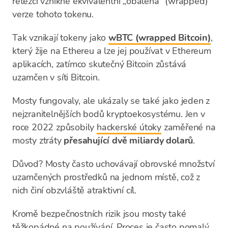
řetězci vznikne ekvivalentní „obalená" (wrapped)
verze tohoto tokenu.
Tak vznikají tokeny jako
wBTC (wrapped Bitcoin)
,
který žije na Ethereu a lze jej používat v Ethereum
aplikacích, zatímco skutečný Bitcoin zůstává
uzamčen v síti Bitcoin.
Mosty fungovaly, ale ukázaly se také jako jeden z
nejzranitelnějších bodů kryptoekosystému. Jen v
roce 2022 způsobily
hackerské útoky
zaměřené na
mosty ztráty
přesahující dvě miliardy dolarů
.
Důvod? Mosty často uchovávají obrovské množství
uzamčených prostředků na jednom místě, což z
nich činí obzvláště atraktivní cíl.
Kromě bezpečnostních rizik jsou mosty také
těžkopádné na používání. Proces je často pomalý,