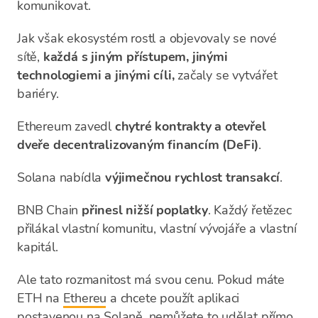
komunikovat.
Jak však ekosystém rostl a objevovaly se nové
sítě,
každá s jiným přístupem, jinými
technologiemi a jinými cíli,
začaly se vytvářet
bariéry.
Ethereum zavedl
chytré kontrakty
a otevřel
dveře decentralizovaným financím (DeFi)
.
Solana nabídla
výjimečnou rychlost transakcí
.
BNB Chain
přinesl nižší poplatky
. Každý řetězec
přilákal vlastní komunitu, vlastní vývojáře a vlastní
kapitál.
Ale tato rozmanitost má svou cenu. Pokud máte
ETH na
Ethereu
a chcete použít aplikaci
postavenou na Solaně, nemůžete to udělat přímo,