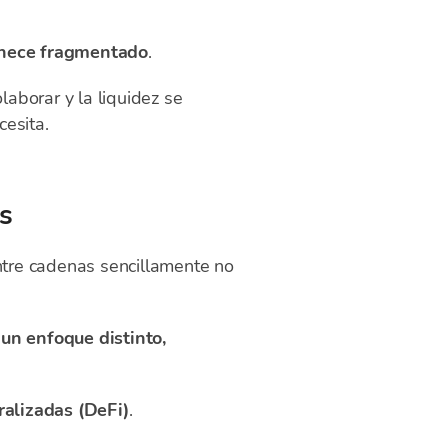
anece fragmentado
.
aborar y la liquidez se
esita.
s
entre cadenas sencillamente no
un enfoque distinto,
ralizadas (DeFi)
.