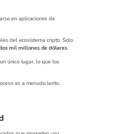
zarse en aplicaciones de
es del ecosistema cripto. Solo
dos mil millones de dólares
.
n único lugar, lo que los
roceso es a menudo lento,
d
sticados que prometen una