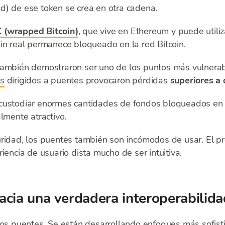
d) de ese token se crea en otra cadena.
 (wrapped Bitcoin)
, que vive en Ethereum y puede utili
in real permanece bloqueado en la red Bitcoin.
también demostraron ser uno de los puntos más vulnerabl
rs
dirigidos a puentes provocaron pérdidas
superiores a 
custodiar enormes cantidades de fondos bloqueados en u
lmente atractivo.
uridad, los puentes también son incómodos de usar. El p
iencia de usuario dista mucho de ser intuitiva.
cia una verdadera interoperabilida
 los puentes. Se están desarrollando enfoques más sofi