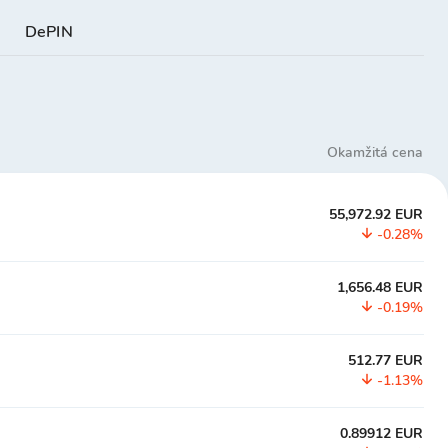
e
DePIN
Okamžitá cena
55,972.92 EUR
-0.28%
1,656.48 EUR
-0.19%
512.77 EUR
-1.13%
0.89912 EUR