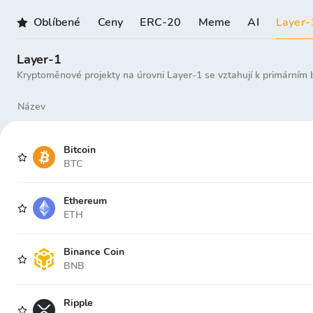
Oblíbené
Ceny
ERC-20
Meme
AI
Layer-
Layer-1
Kryptoměnové projekty na úrovni Layer-1 se vztahují k primárním 
Název
Bitcoin
BTC
Ethereum
ETH
Binance Coin
BNB
Ripple