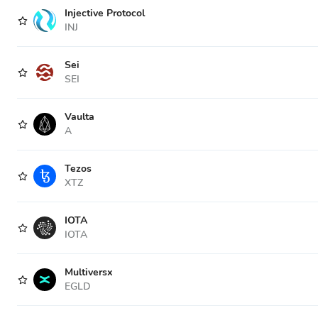
Injective Protocol
INJ
Sei
SEI
Vaulta
A
Tezos
XTZ
IOTA
IOTA
Multiversx
EGLD