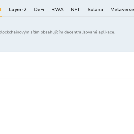
1
Layer-2
DeFi
RWA
NFT
Solana
Metavers
blockchainovým sítím obsahujícím decentralizované aplikace.