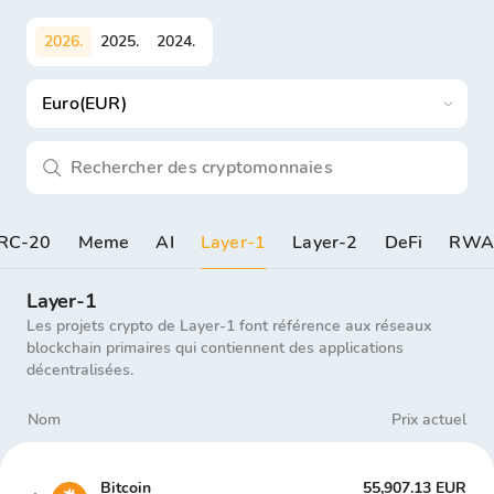
2026
.
2025
.
2024
.
Euro(EUR)
RC-20
Meme
AI
Layer-1
Layer-2
DeFi
RW
Layer-1
Les projets crypto de Layer-1 font référence aux réseaux
blockchain primaires qui contiennent des applications
décentralisées.
Nom
Prix actuel
Bitcoin
55,907.13 EUR