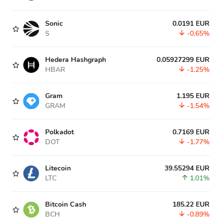
Sonic
0.0191 EUR
S
-0.65%
Hedera Hashgraph
0.05927299 EUR
HBAR
-1.25%
Gram
1.195 EUR
GRAM
-1.54%
Polkadot
0.7169 EUR
DOT
-1.77%
Litecoin
39.55294 EUR
LTC
1.01%
Bitcoin Cash
185.22 EUR
BCH
-0.89%