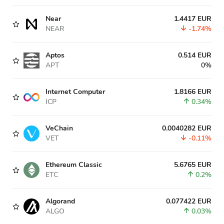
Near
1.4417 EUR
NEAR
-1.74%
Aptos
0.514 EUR
APT
0%
Internet Computer
1.8166 EUR
ICP
0.34%
VeChain
0.0040282 EUR
VET
-0.11%
Ethereum Classic
5.6765 EUR
ETC
0.2%
Algorand
0.077422 EUR
ALGO
0.03%