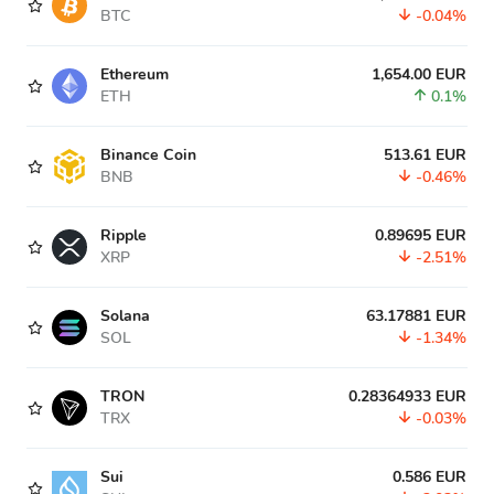
BTC
-0.04%
Ethereum
1,654.00 EUR
ETH
0.1%
Binance Coin
513.61 EUR
BNB
-0.46%
Ripple
0.89695 EUR
XRP
-2.51%
Solana
63.17881 EUR
SOL
-1.34%
TRON
0.28364933 EUR
TRX
-0.03%
Sui
0.586 EUR