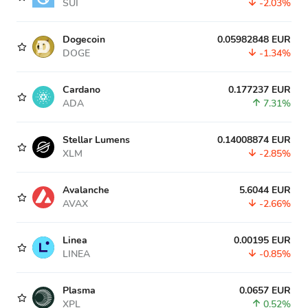
SUI
-2.03%
Dogecoin
0.05982848 EUR
DOGE
-1.34%
Cardano
0.177237 EUR
ADA
7.31%
Stellar Lumens
0.14008874 EUR
XLM
-2.85%
Avalanche
5.6044 EUR
AVAX
-2.66%
Linea
0.00195 EUR
LINEA
-0.85%
Plasma
0.0657 EUR
XPL
0.52%