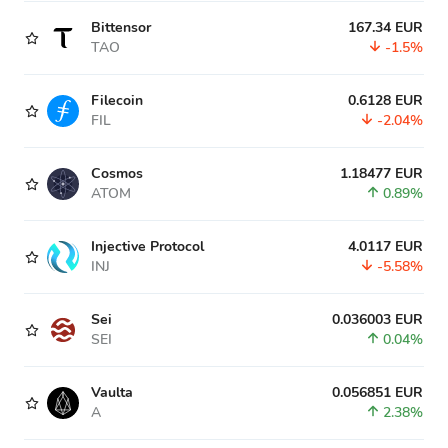
Bittensor
167.34 EUR
TAO
-1.5%
Filecoin
0.6128 EUR
FIL
-2.04%
Cosmos
1.18477 EUR
ATOM
0.89%
Injective Protocol
4.0117 EUR
INJ
-5.58%
Sei
0.036003 EUR
SEI
0.04%
Vaulta
0.056851 EUR
A
2.38%