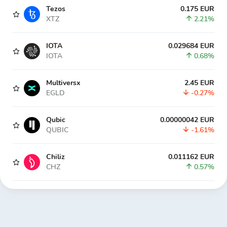
Tezos
0.175 EUR
XTZ
2.21%
IOTA
0.029684 EUR
IOTA
0.68%
Multiversx
2.45 EUR
EGLD
-0.27%
Qubic
0.00000042 EUR
QUBIC
-1.61%
Chiliz
0.011162 EUR
CHZ
0.57%