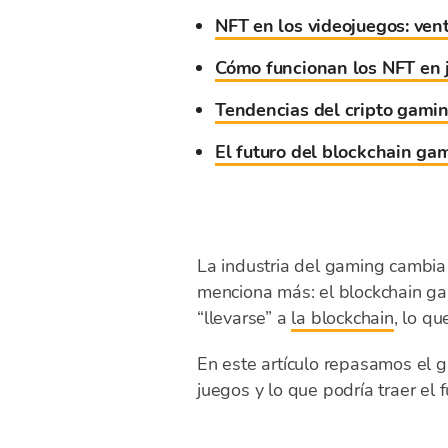
NFT en los videojuegos: vent
Cómo funcionan los NFT en 
Tendencias del cripto gamin
El futuro del blockchain g
La industria del gaming cambia
menciona más: el blockchain gam
“llevarse” a
la blockchain
, lo q
En este artículo repasamos el g
juegos y lo que podría traer el f