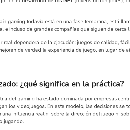
egó con
el desarrollo de los NFT
(tokens no fungibles), 
hain gaming todavía está en una fase temprana, está llam
, e incluso de grandes compañías que siguen de cerca la
lor real dependerá de la ejecución: juegos de calidad, fáci
ejoren de verdad la experiencia de juego, en lugar de a
do: ¿qué significa en la práctica?
stria del gaming ha estado dominada por empresas centr
gan los videojuegos. En este modelo, las decisiones se to
 una influencia real ni sobre la dirección del juego ni sob
o jugando.