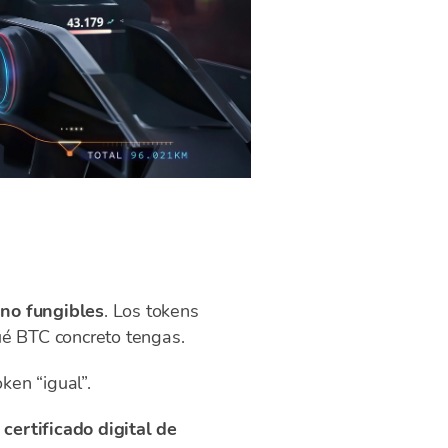
y
no fungibles
. Los tokens
qué BTC concreto tengas.
ken “igual”.
n
certificado digital de