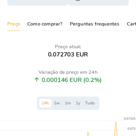
Preço
Como comprar?
Perguntas frequentes
Cart
Preço atual
0.072703 EUR
Variação de preço em 24h
0.000146 EUR
(0.2%)
24
h
1
w
1
m
1
y
Tudo
0.07325
0.073