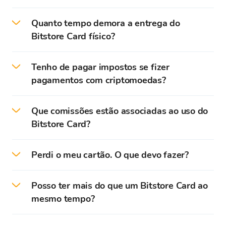
Documentos de identificação:
COPIAR LIGAÇÃO
O Bitstore Card é um cartão de débito. Isso
Cartão de cidadão ou passaporte emitidos no
Quanto tempo demora a entrega do
significa que permite efetuar pagamentos
Espaço Económico Europeu.
Bitstore Card físico?
diretos e levantamentos de dinheiro a partir da
tua carteira digital, sem a possibilidade de
Idade:
A entrega do cartão físico demora, geralmente,
crédito ou pagamentos em prestações.
Tenho de pagar impostos se fizer
entre 2 a 9 dias úteis (excluindo fins de semana
Como parte da rede de pagamentos VISA, o
Os solicitantes devem ter pelo menos 18 anos,
pagamentos com criptomoedas?
e feriados).
Bitstore Card é aceite em todo o mundo em
conforme indicado nos nossos
Termos de
qualquer estabelecimento que suporte cartões
Utilização
.
Importante: Os prazos de entrega podem variar
Quando utilizas criptomoedas para pagar com o
VISA.
Que comissões estão associadas ao uso do
consoante a distância até ao teu local de
Bitstore Card, por exemplo, ao definir o Bitcoin
Se os teus dados e documentos estiverem
residência e o tipo de envio escolhido (expresso
Bitstore Card?
(BTC) como a tua criptomoeda principal para
COPIAR LIGAÇÃO
corretos, mas ainda assim estiveres a ter
ou standard).
pagamentos, ocorre uma conversão automática
Podes consultar todas as comissões associadas
dificuldades, entra em contacto com a nossa
para euros (EUR).
Perdi o meu cartão. O que devo fazer?
ao uso do Bitstore Card na nossa página
COPIAR LIGAÇÃO
equipa de apoio ao cliente através do chat ao
Esta conversão pode ser considerada um evento
de
Taxas
, dentro da secção Cartão.
vivo ou por e-mail para
info@bitstore.net
.
Em caso de incidente (por exemplo, cartão
tributável, dependendo das leis fiscais do teu
Posso ter mais do que um Bitstore Card ao
perdido), pode bloquear temporariamente o seu
COPIAR LIGAÇÃO
país e da tua situação fiscal individual.
COPIAR LIGAÇÃO
mesmo tempo?
cartão através do Bitcoin Store Wallet.
A Bitcoin Store não fornece aconselhamento
Sim, podes ter um cartão virtual e um cartão
Inicia sessão na tua Bitcoin Store Wallet.
fiscal. Recomendamos que consultes um