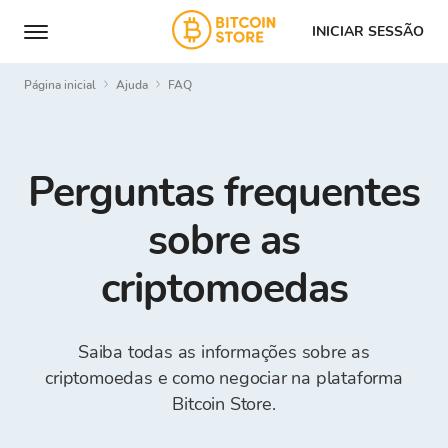
INICIAR SESSÃO
Página inicial
Ajuda
FAQ
Perguntas frequentes
sobre as
criptomoedas
Saiba todas as informações sobre as
criptomoedas e como negociar na plataforma
Bitcoin Store.