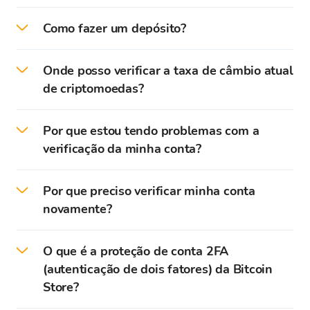
deseja criar (
Pessoal
ou
Empresarial
).
Para obter acesso total à plataforma Bitcoin
Como fazer um depósito?
Preencha as informações solicitadas e confirme
Store sem restrições, é necessário verificar a
que tem pelo menos 18 anos de idade e aceita
sua conta.
Faça login na sua conta Bitcoin Store.
os Termos de Uso.
Onde posso verificar a taxa de câmbio atual
A verificação da conta confirma a identidade do
Clique em "
Depósito
".
de criptomoedas?
Opte por receber e-mails com notificações
usuário de acordo com as regulamentações da
Selecione o método de depósito.
sobre promoções e notícias de criptomoedas
UE e a política de (KYC).
Você pode verificar a taxa de câmbio de
Insira o valor que deseja depositar.
(opcional).
Por que estou tendo problemas com a
criptomoedas em tempo real (24/7) clicando na
Preencha todas as informações
Clique em
Criar conta
e a Bitcoin Store enviará
A Bitcoin Store utiliza um provedor externo para
verificação da minha conta?
página de
Preços
no site oficial da Bitcoin Store.
necessárias para o pagamento.
um e-mail de confirmação para o endereço de
a verificação, através do qual a identidade do
Se a sua tentativa de verificação não foi bem-
e-mail fornecido.
usuário é verificada e confirmada.
A taxa de câmbio é atualizada a cada segundo
Por que preciso verificar minha conta
sucedida, você deve ter recebido um e-mail
*Métodos de pagamento suportados para
conforme o mercado global, para que você
Abra a sua caixa de entrada de e-mail e clique
novamente?
explicando o motivo da falha.
depósitos de fundos são:
Durante o processo de verificação, é necessário
possa obter uma visão instantânea da relação
no link enviado para confirmar o seu endereço
anexar um
cartão de identidade válido
ou outro
de preços BTC/EUR e outras criptomoedas.
Você pode enfrentar problemas de verificação
A Bitcoin Store exige que todos os usuários
de e-mail.
Pagamento com cartão (VISA,
documento pessoal, dependendo do país de
A taxa de compra ou venda será especificada
O que é a proteção de conta 2FA
porque:
verifiquem sua identidade para aumentar a
Mastercard),
Após a confirmação bem-sucedida, a sua conta
residência.
durante o processo de compra e venda de
(autenticação de dois fatores) da Bitcoin
segurança de suas contas e para tornar a
Internet banking ou mobile banking,
será criada e poderá aceder à plataforma
não inseriu todas as informações
criptomoedas.
Store?
plataforma compatível com as regulamentações
Transferência bancária SEPA,
Bitcoin Store com os seus dados de login.
corretamente
Instruções para uma verificação bem-sucedida:
e políticas da UE.
Dinheiro
em nossas lojas físicas de