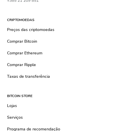
+385 21 209 851
CRIPTOMOEDAS
Preços das criptomoedas
Comprar Bitcoin
Comprar Ethereum
Comprar Ripple
Taxas de transferência
BITCOIN STORE
Lojas
Serviços
Programa de recomendação