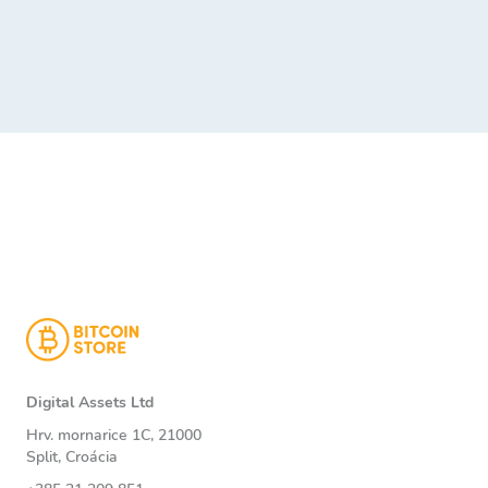
internet entre o terminal POS e a rede
bancária, o que pode impedir a autorização
da transação ao pagar com o cartão físico.
Se o problema persistir, contacta-nos através
do
info@bitstore.net
.
COPIAR LIGAÇÃO
Digital Assets Ltd
Hrv. mornarice 1C, 21000
Split, Croácia