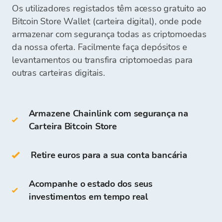
Mastercard)
Os utilizadores registados têm acesso gratuito ao
Wallet
para utilizá-los em uma futura compra
Transferência bancária
Bitcoin Store Wallet (carteira digital), onde pode
de criptomoedas.
Pagamento via boleto bancário
Cold Wallets
incluem:
armazenar com segurança todas as criptomoedas
Dinheiro em nossas agências
da nossa oferta. Facilmente faça depósitos e
levantamentos ou transfira criptomoedas para
Carteira de hardware
Depois de recebermos o seu pagamento, os
Carteira de papel
outras carteiras digitais.
fundos para compra de criptomoedas estarão
disponíveis na sua Bitcoin Store Wallet e você
Você também pode armazenar LINK na sua
poderá começar a comprar criptomoedas.
própria
Carteira Bitcoin Store
.
Armazene Chainlink com segurança na
Carteira Bitcoin Store
O acesso e armazenamento de criptomoedas
são gratuitos para todos os usuários que se
registram na Plataforma Bitcoin Store.
Retire euros para a sua conta bancária
Na Carteira Bitcoin Store você pode:
Acompanhe o estado dos seus
investimentos em tempo real
Armazenar
mais de 150
criptomoedas
Depositar, retirar e armazenar fundos