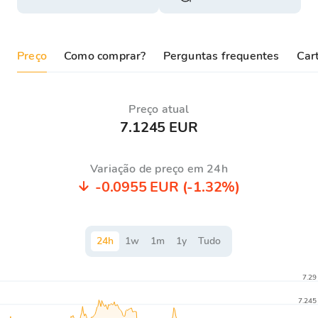
Preço
Como comprar?
Perguntas frequentes
Cart
Preço atual
7.1245 EUR
Variação de preço em 24h
-0.0955 EUR
(-1.32%)
24
h
1
w
1
m
1
y
Tudo
7.29
7.245