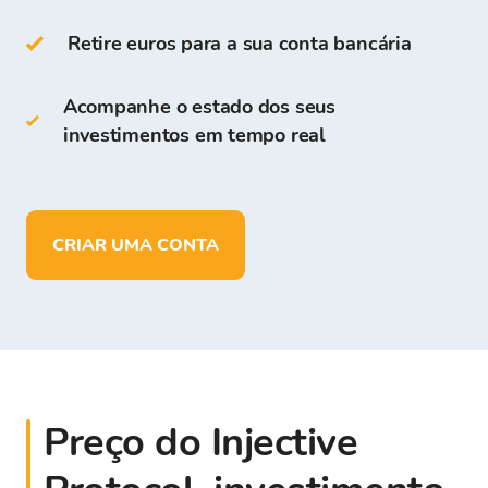
são gratuitos para todos os usuários que se
registram na Plataforma Bitcoin Store.
Retire euros para a sua conta bancária
Na Carteira Bitcoin Store você pode:
Acompanhe o estado dos seus
investimentos em tempo real
Armazenar
mais de 150
criptomoedas
Depositar, retirar e armazenar fundos
em
EUR
CRIAR UMA CONTA
Preço do Injective