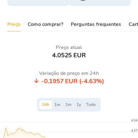
Preço
Como comprar?
Perguntas frequentes
Cart
Preço atual
4.0525 EUR
Variação de preço em 24h
-0.1957 EUR
(-4.63%)
24
h
1
w
1
m
1
y
Tudo
4.34
4.27