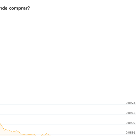
nde comprar?
0.0924
0.0913
0.0902
0.0891