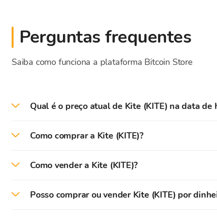
Perguntas frequentes
Saiba como funciona a plataforma Bitcoin Store
Qual é o preço atual de Kite (KITE) na data de 
Preço atual - a taxa de câmbio para KITE na data d
Como comprar a Kite (KITE)?
Na plataforma Bitcoin Store, você pode facilmente
Como vender a Kite (KITE)?
Para começar, é necessário criar uma conta de usuá
Na plataforma Bitcoin Store, você pode facilmente
criptomoedas Bitcoin Store.
Posso comprar ou vender Kite (KITE) por dinhe
As criptomoedas que estão armazenadas na sua Bit
Após a verificação bem-sucedida, você pode fazer u
Você pode comprar e vender criptomoedas por dinh