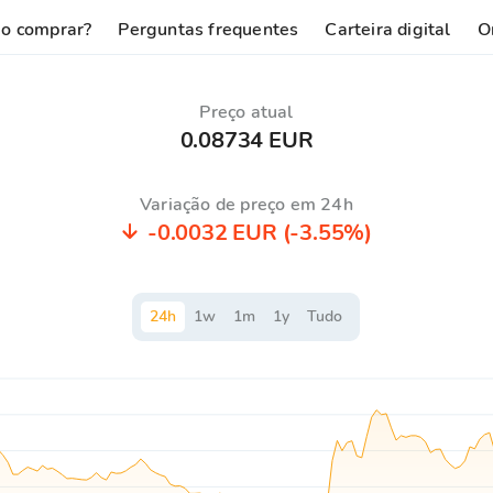
o comprar?
Perguntas frequentes
Carteira digital
O
Preço atual
0.08734 EUR
Variação de preço em 24h
-0.0032 EUR
(-3.55%)
24
h
1
w
1
m
1
y
Tudo