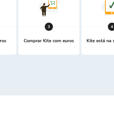
3
4
ros
Comprar Kite com euros
Kite está na 