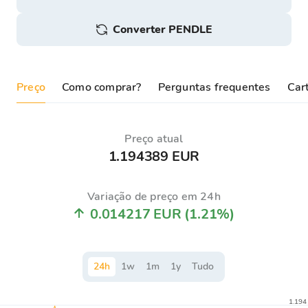
Converter PENDLE
Preço
Como comprar?
Perguntas frequentes
Cart
Preço atual
1.194389 EUR
Variação de preço em 24h
0.014217 EUR
(1.21%)
24
h
1
w
1
m
1
y
Tudo
1.194