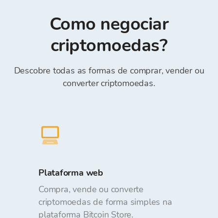
telemóvel, Transferwise, Revolut (certifique-se
montante solicitado ao fazer pedidos. Depositar
de inserir o "Número de referência" no campo
Como negociar
e retirar fundos da Carteira Bitcoin Store é
Reference)*.
gratuito.
criptomoedas?
Descobre todas as formas de comprar, vender ou
converter criptomoedas.
Plataforma web
Compra, vende ou converte
criptomoedas de forma simples na
plataforma Bitcoin Store.