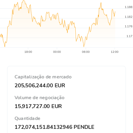
1.188
1.182
1.176
1.17
18:00
00:00
06:00
12:00
Capitalização de mercado
205,506,244.00 EUR
Volume de negociação
15,917,727.00 EUR
Quantidade
172,074,151.84132946 PENDLE