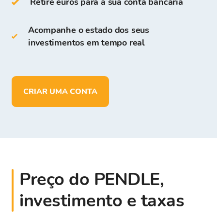
Retire euros para a sua conta bancária
Na Carteira Bitcoin Store você pode:
Acompanhe o estado dos seus
investimentos em tempo real
Armazenar
mais de 150
criptomoedas
Depositar, retirar e armazenar fundos
em
EUR
CRIAR UMA CONTA
Preço do PENDLE,
investimento e taxas