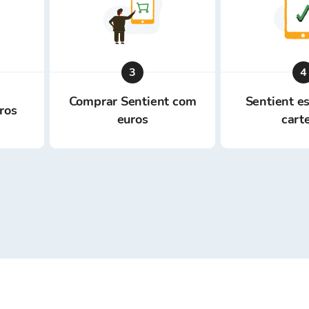
3
4
Comprar Sentient com
Sentient e
ros
euros
cart