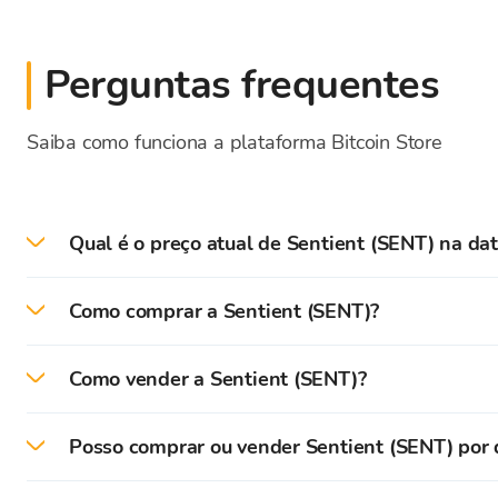
Perguntas frequentes
Saiba como funciona a plataforma Bitcoin Store
Qual é o preço atual de Sentient (SENT) na dat
Preço atual - a taxa de câmbio para SENT na data 
Como comprar a Sentient (SENT)?
Na plataforma Bitcoin Store, você pode facilmente
Como vender a Sentient (SENT)?
Para começar, é necessário criar uma conta de usuá
Na plataforma Bitcoin Store, você pode facilmente
criptomoedas Bitcoin Store.
Posso comprar ou vender Sentient (SENT) por 
As criptomoedas que estão armazenadas na sua Bit
Após a verificação bem-sucedida, você pode fazer u
Você pode comprar e vender criptomoedas por dinh