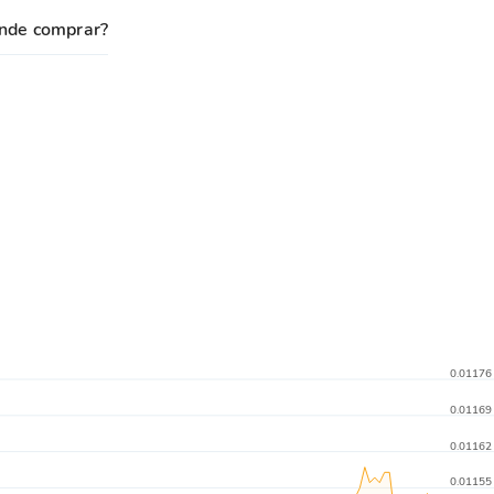
nde comprar?
0.01176
0.01169
0.01162
0.01155