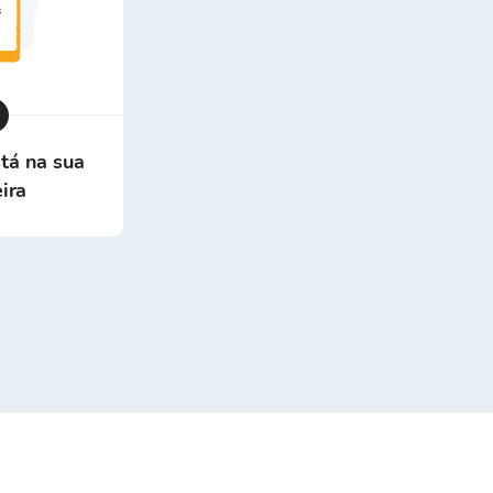
stá na sua
eira