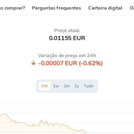
o comprar?
Perguntas frequentes
Carteira digital
O
Preço atual
0.01155 EUR
Variação de preço em 24h
-0.00007 EUR
(-0.62%)
24
h
1
w
1
m
1
y
Tudo