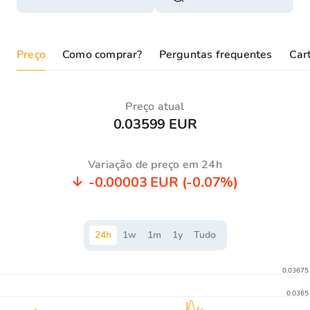
Preço
Como comprar?
Perguntas frequentes
Cart
Preço atual
0.03599 EUR
Variação de preço em 24h
-0.00003 EUR
(-0.07%)
24
h
1
w
1
m
1
y
Tudo
0.03675
0.0365