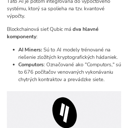
Táto AI je potom integrovaná do výpočtového
systému, ktorý sa spolieha na tzv. kvantové
výpočty.
Blockchainová sieť Qubic má
dva hlavné
komponenty
:
AI Miners:
Sú to AI modely trénované na
riešenie zložitých kryptografických hádaniek.
Computors
: Označované ako "Computors," sú
to 676 počítačov venovaných vykonávaniu
chytrých kontraktov a prevádzke siete.