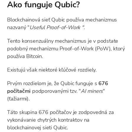
Ako funguje Qubic?
Blockchainová sieť Qubic používa mechanizmus
nazvaný "
Useful Proof-of-Work
".
Tento konsenzuálny mechanizmus je v podstate
podobný mechanizmu Proof-of-Work (PoW), ktorý
používa Bitcoin.
Existujú však niektoré kľúčové rozdiely.
Prvým rozdielom je, že Qubic funguje s
676
počítačmi
podporovanými tzv. "
AI miners
"
(ťažiarmi).
Táto skupina 676 počítačov je zodpovedná za
vykonávanie chytrých kontraktov na
blockchainovej sieti Qubic.