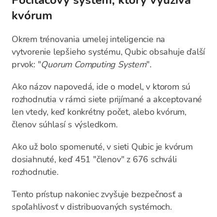
Počítačový systém, ktorý využíva
kvórum
Okrem trénovania umelej inteligencie na
vytvorenie lepšieho systému, Qubic obsahuje ďalší
prvok: "
Quorum Computing System
".
Ako názov napovedá, ide o model, v ktorom sú
rozhodnutia v rámci siete prijímané a akceptované
len vtedy, keď konkrétny počet, alebo kvórum,
členov súhlasí s výsledkom.
Ako už bolo spomenuté, v sieti Qubic je kvórum
dosiahnuté, keď 451 "členov" z 676 schváli
rozhodnutie.
Tento prístup nakoniec zvyšuje bezpečnosť a
spoľahlivosť v distribuovaných systémoch.