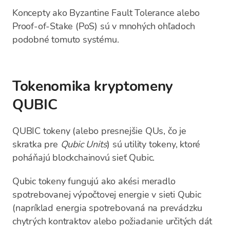
Koncepty ako Byzantine Fault Tolerance alebo
Proof-of-Stake (PoS) sú v mnohých ohľadoch
podobné tomuto systému.
Tokenomika kryptomeny
QUBIC
QUBIC tokeny (alebo presnejšie QUs, čo je
skratka pre
Qubic Units
) sú utility tokeny, ktoré
poháňajú blockchainovú sieť Qubic.
Qubic tokeny fungujú ako akési meradlo
spotrebovanej výpočtovej energie v sieti Qubic
(napríklad energia spotrebovaná na prevádzku
chytrých kontraktov alebo požiadanie určitých dát