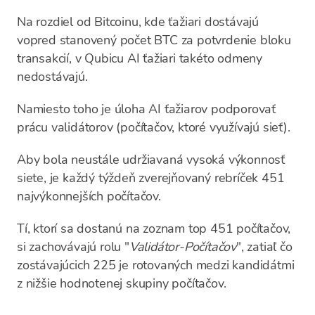
Na rozdiel od Bitcoinu, kde ťažiari dostávajú
vopred stanovený počet BTC za potvrdenie bloku
transakcií, v Qubicu AI ťažiari takéto odmeny
nedostávajú.
Namiesto toho je úloha AI ťažiarov podporovať
prácu validátorov (počítačov, ktoré využívajú sieť).
Aby bola neustále udržiavaná vysoká výkonnosť
siete, je každý týždeň zverejňovaný rebríček 451
najvýkonnejších počítačov.
Tí, ktorí sa dostanú na zoznam top 451 počítačov,
si zachovávajú rolu "
Validátor-Počítačov
", zatiaľ čo
zostávajúcich 225 je rotovaných medzi kandidátmi
z nižšie hodnotenej skupiny počítačov.