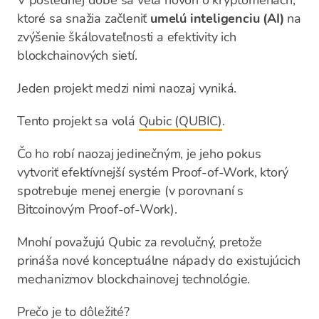
V poslednej dobe sa veľa hovorí o kryptomenách,
ktoré sa snažia začleniť
umelú inteligenciu (AI)
na
zvýšenie škálovateľnosti a efektivity ich
blockchainových sietí.
Jeden projekt medzi nimi naozaj vyniká.
Tento projekt sa volá
Qubic (QUBIC)
.
Čo ho robí naozaj jedinečným, je jeho pokus
vytvoriť efektívnejší systém Proof-of-Work, ktorý
spotrebuje menej energie (v porovnaní s
Bitcoinovým Proof-of-Work).
Mnohí považujú Qubic za revolučný, pretože
prináša nové konceptuálne nápady do existujúcich
mechanizmov blockchainovej technológie.
Prečo je to dôležité?