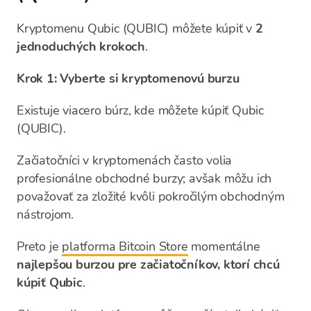
Kryptomenu Qubic (QUBIC) môžete kúpiť v
2
jednoduchých krokoch
.
Krok 1: Vyberte si kryptomenovú burzu
Existuje viacero búrz, kde môžete kúpiť Qubic
(QUBIC).
Začiatočníci v kryptomenách často volia
profesionálne obchodné burzy; avšak môžu ich
považovať za zložité kvôli pokročilým obchodným
nástrojom.
Preto je
platforma Bitcoin Store
momentálne
najlepšou burzou pre začiatočníkov, ktorí chcú
kúpiť Qubic
.