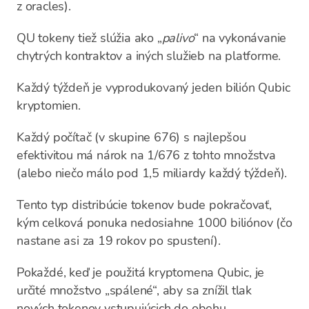
z oracles).
QU tokeny tiež slúžia ako „
palivo
“ na vykonávanie
chytrých kontraktov a iných služieb na platforme.
Každý týždeň je vyprodukovaný jeden bilión Qubic
kryptomien.
Každý počítač (v skupine 676) s najlepšou
efektivitou má nárok na 1/676 z tohto množstva
(alebo niečo málo pod 1,5 miliardy každý týždeň).
Tento typ distribúcie tokenov bude pokračovať,
kým celková ponuka nedosiahne 1000 biliónov (čo
nastane asi za 19 rokov po spustení).
Pokaždé, keď je použitá kryptomena Qubic, je
určité množstvo „spálené“, aby sa znížil tlak
nových tokenov vstupujúcich do obehu.