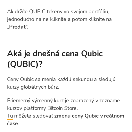
Ak držíte QUBIC tokeny vo svojom portfóliu,
jednoducho na ne kliknite a potom kliknite na
„
Predať
“.
Aká je dnešná cena Qubic
(QUBIC)?
Ceny Qubic sa menia každú sekundu a sledujú
kurzy globálnych búrz.
Priemerný výmenný kurz je zobrazený v zozname
kurzov platformy Bitcoin Store.
Tu
môžete sledovať
zmenu ceny Qubic v reálnom
čase
.