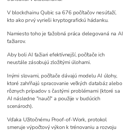
V blockchainu Qubic sa 676 počítačov nesúťaží,
kto ako prvý vyrieši kryptografickú hádanku.
Namiesto toho je ťažobná práca delegovaná na AI
ťažiarov.
Aby boli AI ťažiari efektívnejší, počítače ich
neustále zásobujú zložitými úlohami.
Inými slovami, počítače dávajú modelu AI úlohy,
ktoré zahŕňajú spracovanie veľkých databáz alebo
rôznych prípadov s častými problémami (ktoré sa
AI následne "naučí" a použije v budúcich
scenároch).
Vďaka Užitočnému Proof-of-Work, protokol
smeruje výpočtový výkon k trénovaniu a rozvoju