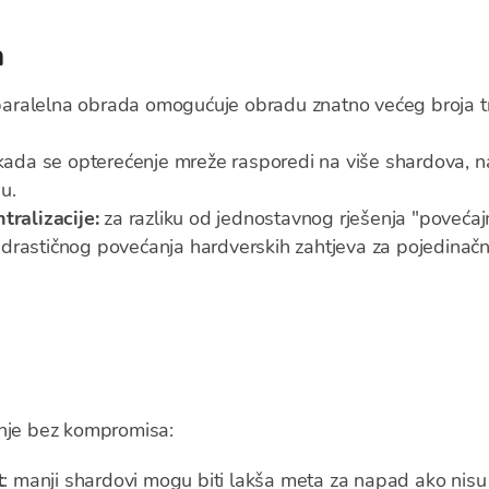
a
aralelna obrada omogućuje obradu znatno većeg broja t
ada se opterećenje mreže rasporedi na više shardova, nat
u.
tralizacije:
za razliku od jednostavnog rješenja "povećaj
drastičnog povećanja hardverskih zahtjeva za pojedinačn
enje bez kompromisa:
t
: manji shardovi mogu biti lakša meta za napad ako nisu d