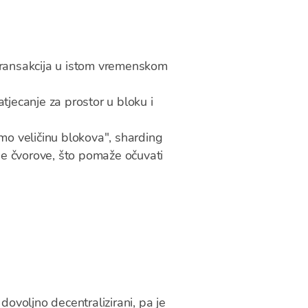
ransakcija u istom vremenskom
jecanje za prostor u bloku i
mo veličinu blokova", sharding
e čvorove, što pomaže očuvati
ovoljno decentralizirani, pa je