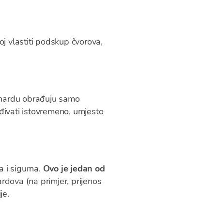
j vlastiti podskup čvorova,
 shardu obrađuju samo
ađivati istovremeno, umjesto
a i sigurna.
Ovo je jedan od
hardova (na primjer, prijenos
je.