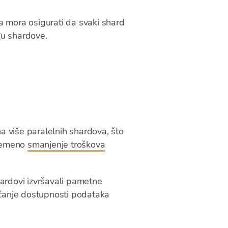
a mora osigurati da svaki shard
đu shardove.
na više paralelnih shardova, što
vremeno
smanjenje troškova
ardovi izvršavali pametne
ećanje dostupnosti podataka