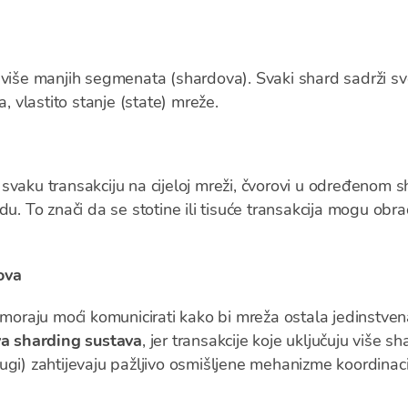
 više manjih segmenata (shardova). Svaki shard sadrži svo
a, vlastito stanje (state) mreže.
svaku transakciju na cijeloj mreži, čvorovi u određenom
du. To znači da se stotine ili tisuće transakcija mogu obr
ova
 moraju moći komunicirati kako bi mreža ostala jedinstven
ova sharding sustava
, jer transakcije koje uključuju više s
ugi) zahtijevaju pažljivo osmišljene mehanizme koordinaci