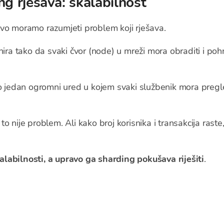
ng rješava: skalabilnost
vo moramo razumjeti problem koji rješava.
nira tako da svaki čvor (node) u mreži mora obraditi i pohr
ao jedan ogromni ured u kojem svaki službenik mora preg
o nije problem. Ali kako broj korisnika i transakcija raste
labilnosti, a upravo ga sharding pokušava riješiti
.