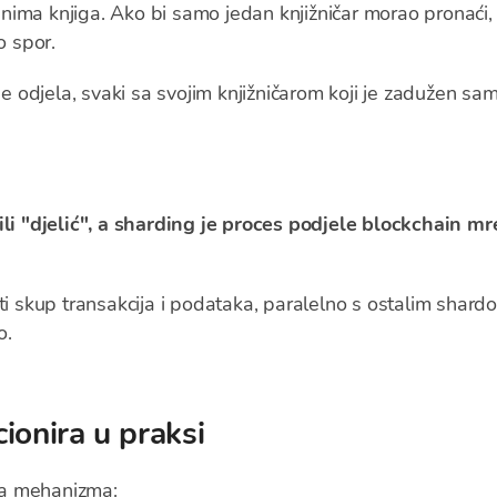
junima knjiga. Ako bi samo jedan knjižničar morao pronaći, p
o spor.
iše odjela, svaki sa svojim knjižničarom koji je zadužen sa
 ili "djelić", a sharding je proces podjele blockchain 
ti skup transakcija i podataka, paralelno s ostalim shard
o.
ionira u praksi
da mehanizma: