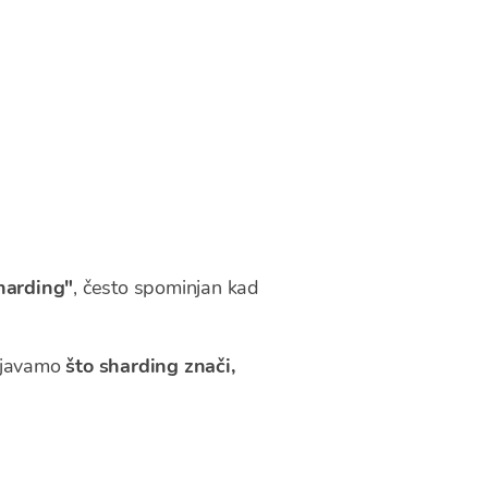
harding"
, često spominjan kad
šnjavamo
što sharding znači,