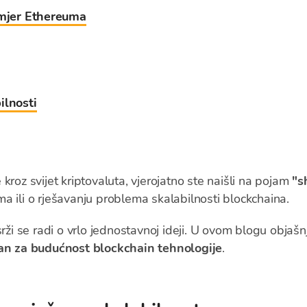
imjer Ethereuma
ilnosti
kroz svijet kriptovaluta, vjerojatno ste naišli na pojam
"s
a ili o rješavanju problema skalabilnosti blockchaina.
srži se radi o vrlo jednostavnoj ideji. U ovom blogu obja
žan za budućnost blockchain tehnologije
.