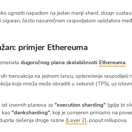
ko ugroziti napadom na jedan manji shard, dizajn sustav
n i siguran, često nasumičnom raspodjelom validatora me
ažan: primjer Ethereuma
elemenata
dugoročnog plana skalabilnosti
Ethereuma
.
vih transakcija na jednom lancu, opterećenje raspodijeli 
akcija koje mreža može obraditi u sekundi (TPS), uz isto
 od izvornih planova za
"execution sharding"
(gdje bi sh
g kao
"danksharding"
, koji je usmjeren primarno na pov
oduprla rješenja druge razine
(Layer 2)
, poput rollupova.