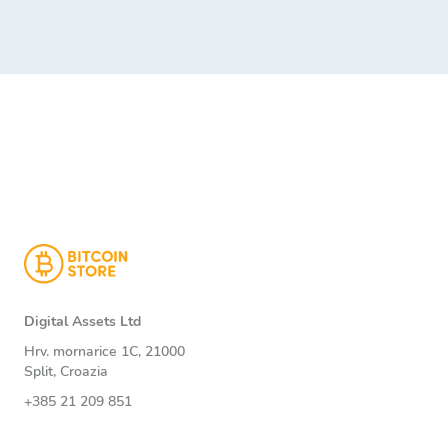
l’autorizzazione della transazione durante
il pagamento con la carta fisica.
Se il problema persiste, contatta il nostro
supporto clienti all’indirizzo info@bitstore.net.
COPIA LINK
Digital Assets Ltd
Hrv. mornarice 1C, 21000
Split, Croazia
+385 21 209 851