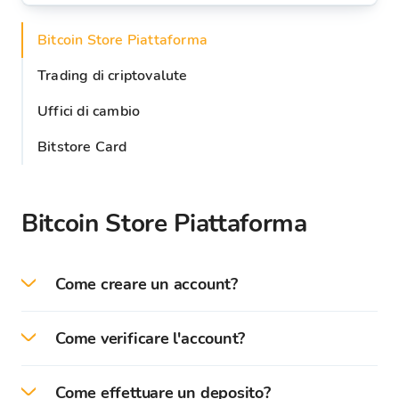
Bitcoin Store Piattaforma
Trading di criptovalute
Uffici di cambio
Bitstore Card
Bitcoin Store Piattaforma
Come creare un account?
Fai clic su "
Crea un Account
" su la
Come verificare l'account?
piattaforma Bitcoin Store e seleziona il
Per ottenere l'accesso completo alla
tipo di account che desideri creare
Come effettuare un deposito?
piattaforma Bitcoin Store senza restrizioni, devi