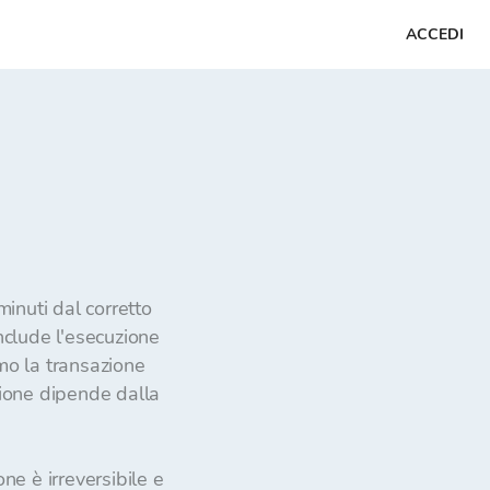
ACCEDI
inuti dal corretto 
clude l'esecuzione 
mo la transazione 
ione dipende dalla 
e è irreversibile e 