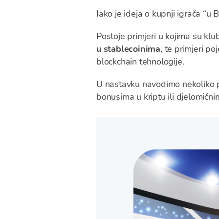
Iako je ideja o kupnji igrača “u
Postoje primjeri u kojima su klub
u stablecoinima
, te primjeri p
blockchain tehnologije.
U nastavku navodimo nekoliko prim
bonusima u kriptu ili djelomični