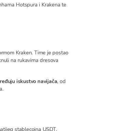
tenhama Hotspura i Krakena te
formom Kraken. Time je postao
knuli na rukavima dresova
pređuju iskustvo navijača
, od
a.
natijeg stablecoina USDT
,