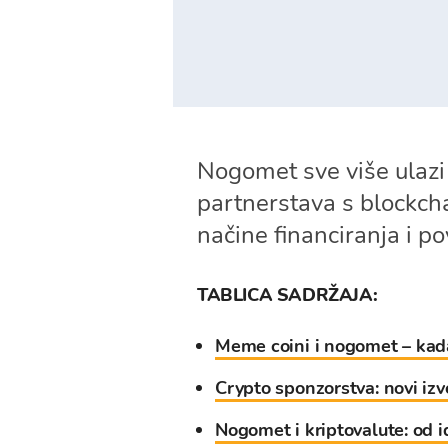
Nogomet sve više ulazi 
partnerstava s blockcha
načine financiranja i p
TABLICA SADRŽAJA:
Meme coini i nogomet – kada
Crypto sponzorstva: novi izv
Nogomet i kriptovalute: od i