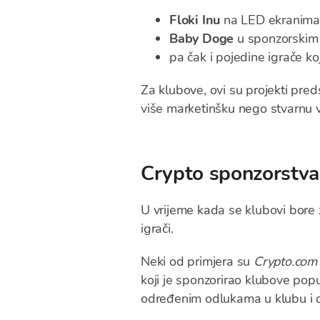
Floki Inu
na LED ekranima 
Baby Doge
u sponzorskim
pa čak i pojedine igrače ko
Za klubove, ovi su projekti preds
više marketinšku nego stvarnu vr
Crypto sponzorstva:
U vrijeme kada se klubovi bore 
igrači.
Neki od primjera su
Crypto.com
koji je sponzorirao klubove popu
određenim odlukama u klubu i d