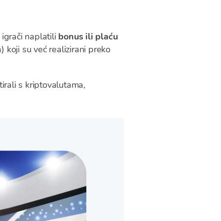
i igrači naplatili
bonus ili plaću
 koji su već realizirani preko
irali s kriptovalutama,