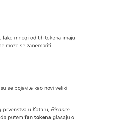
st. Iako mnogi od tih tokena imaju
 ne može se zanemariti.
u se pojavile kao novi veliki
og prvenstva u Kataru,
Binance
a da putem
fan tokena
glasaju o