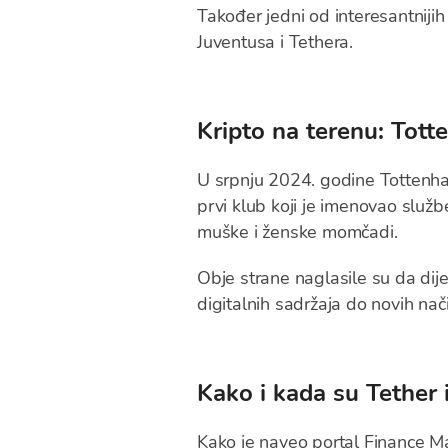
Također jedni od interesantniji
Juventusa i Tethera.
Kripto na terenu: Tot
U srpnju 2024. godine Totten
prvi klub koji je imenovao slu
muške i ženske momčadi.
Obje strane naglasile su da dij
digitalnih sadržaja do novih na
Kako i kada su Tether 
Kako je naveo portal
Finance M