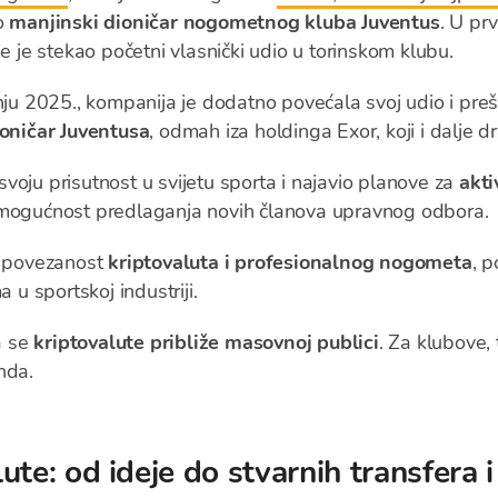
ao
manjinski dioničar nogometnog kluba Juventus
. U prv
me je stekao početni vlasnički udio u torinskom klubu.
vnju 2025., kompanija je dodatno povećala svoj udio i pre
ioničar Juventusa
, odmah iza holdinga Exor, koji i dalje dr
voju prisutnost u svijetu sporta i najavio planove za
akti
i mogućnost predlaganja novih članova upravnog odbora.
ču povezanost
kriptovaluta i profesionalnog nogometa
, p
a u sportskoj industriji.
a se
kriptovalute približe masovnoj publici
. Za klubove, 
nda.
te: od ideje do stvarnih transfera 