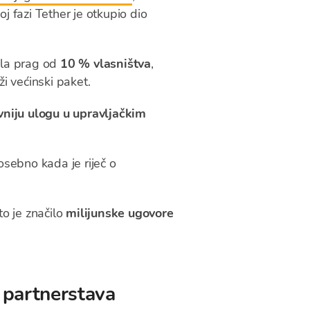
oj fazi Tether je otkupio dio
šla prag od
10 % vlasništva
,
ži većinski paket.
vniju ulogu u upravljačkim
osebno kada je riječ o
to je značilo
milijunske ugovore
i partnerstava