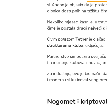
službeno je objavio da je post
dionica dostupnih na tržištu, či
Nekoliko mjeseci kasnije, u tra
čime je postala
drugi najveći d
Ovim potezom Tether je ojačao s
strukturama kluba
, uključujuć
Partnerstvo simbolizira sve ja
financiranju klubova i inovacijam
Za industriju, ovo je bio način d
i modernu sliku inovativnog bre
Nogomet i kriptovalu