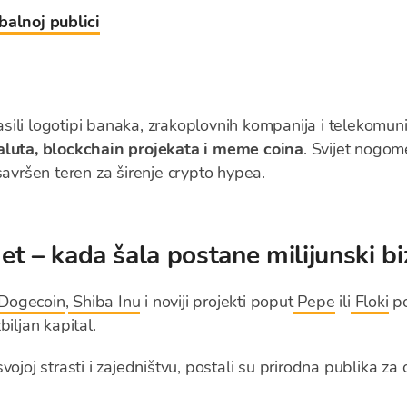
balnoj publici
ili logotipi banaka, zrakoplovnih kompanija i telekomuni
aluta, blockchain projekata i meme coina
. Svijet nogo
savršen teren za širenje crypto hypea.
t – kada šala postane milijunski bi
Dogecoin
,
Shiba Inu
i noviji projekti poput
Pepe
ili
Floki
po
iljan kapital.
vojoj strasti i zajedništvu, postali su prirodna publika z