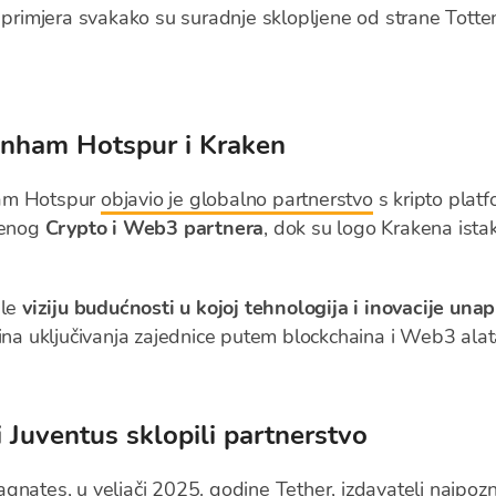
h primjera svakako su suradnje sklopljene od strane Tot
tenham Hotspur i Kraken
ham Hotspur
objavio je globalno partnerstvo
s kripto plat
žbenog
Crypto i Web3 partnera
, dok su logo Krakena ista
ele
viziju budućnosti u kojoj tehnologija i inovacije una
čina uključivanja zajednice putem blockchaina i Web3 alat
i Juventus sklopili partnerstvo
agnates
, u veljači 2025. godine
Tether, izdavatelj najpoz