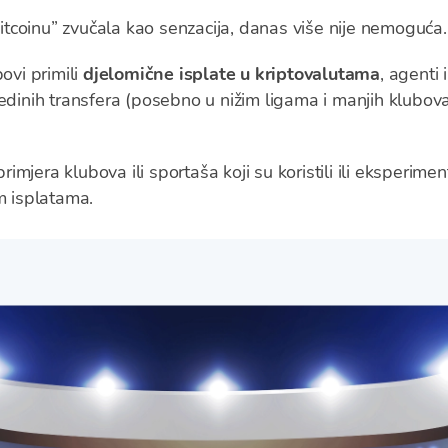
 Bitcoinu” zvučala kao senzacija, danas više nije nemoguća.
ovi primili
djelomične isplate u kriptovalutama
, agenti 
ojedinih transfera (posebno u nižim ligama i manjih klubova)
jera klubova ili sportaša koji su koristili ili eksperiment
m isplatama.