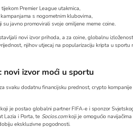
tijekom Premier League utakmica,
 kampanjama s nogometnim klubovima,
ji su javno promovirali svoje omiljene meme coine.
tavljali novi izvor prihoda, a za coine, globalnu izloženo
ijednost, njihov utjecaj na popularizaciju kripta u sportu
 novi izvor moći u sportu
za svaku dodatnu financijsku prednost, crypto kompanije s
koji je postao globalni partner FIFA-e i sponzor Svjetsk
t Lazia i Porta, te
Socios.com
koji je omogućio navijačim
obiju ekskluzivne pogodnosti.