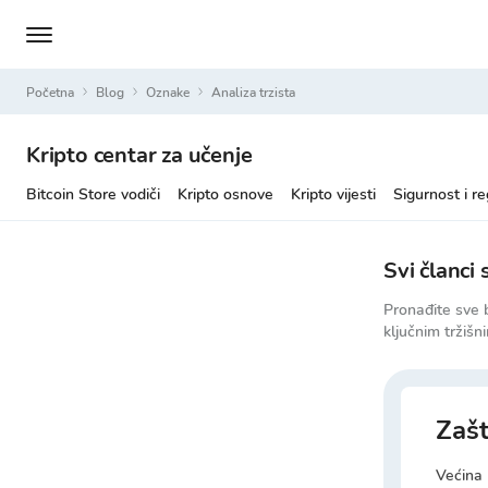
Početna
Blog
Oznake
analiza trzista
Kripto centar za učenje
Bitcoin Store vodiči
Kripto osnove
Kripto vijesti
Sigurnost i re
Svi članci
Pronađite sve b
ključnim tržišn
Zašt
Većina 