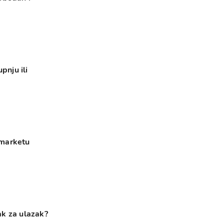
pnju ili
 marketu
tak za ulazak?