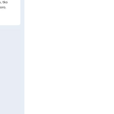
, tko
oro.