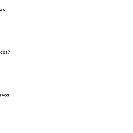
ras
ucos?
rvos