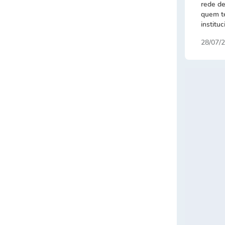
rede d
quem te
institu
28/07/