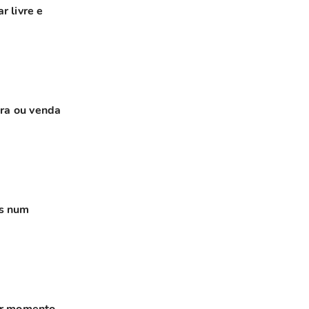
r livre e
pra ou venda
is num
hor momento