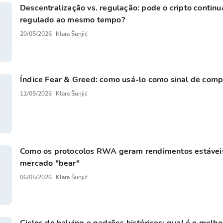
Descentralização vs. regulação: pode o cripto continua
regulado ao mesmo tempo?
20/05/2026
Klara Šunjić
Índice Fear & Greed: como usá-lo como sinal de com
11/05/2026
Klara Šunjić
Como os protocolos RWA geram rendimentos estáve
mercado "bear"
06/05/2026
Klara Šunjić
Ciclos do halving e padrões históricos: qual é o mel