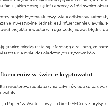
ufania, jakim cieszą się influencerzy wśród swoich obs
tny projekt kryptowalutowy, wielu odbiorców automatyc
anie inwestycyjne. Jednak jeśli influencer nie ujawnia,
ikował projektu, inwestorzy mogą podejmować błędne dec
ą granicę między rzetelną informacją a reklamą, co sprawi
zwłaszcza dla mniej doświadczonych użytkowników.
nfluencerów w świecie kryptowalut
la inwestorów, regulatorzy na całym świecie coraz uważn
owaluty.
ja Papierów Wartościowych i Giełd (SEC) oraz brytyjski 