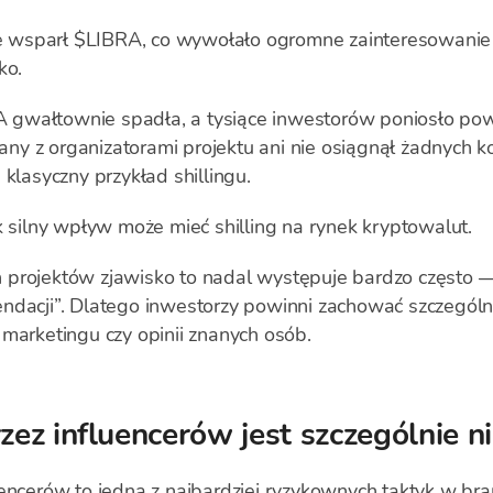
nie wsparł $LIBRA, co wywołało ogromne zainteresowani
ko.
gwałtownie spadła, a tysiące inwestorów poniosło pow
zany z organizatorami projektu ani nie osiągnął żadnych k
 klasyczny przykład shillingu.
k silny wpływ może mieć shilling na rynek kryptowalut.
 projektów zjawisko to nadal występuje bardzo często —
ndacji”. Dlatego inwestorzy powinni zachować szczegól
marketingu czy opinii znanych osób.
rzez influencerów jest szczególnie n
uencerów to jedna z najbardziej ryzykownych taktyk w br