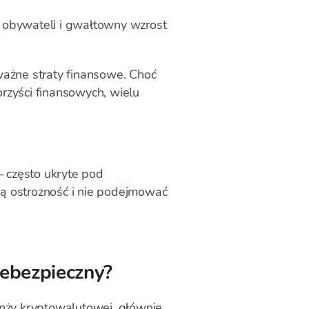
e obywateli i gwałtowny wzrost
ażne straty finansowe. Choć
orzyści finansowych, wielu
 często ukryte pod
ną ostrożność i nie podejmować
iebezpieczny?
anży kryptowalutowej, głównie