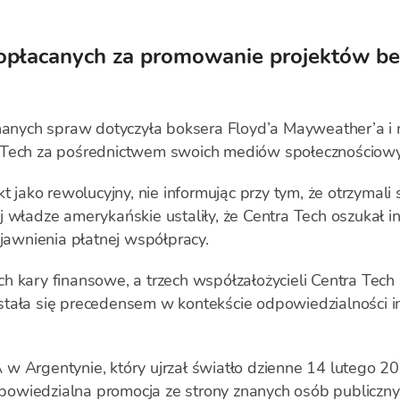
opłacanych za promowanie projektów be
nanych spraw dotyczyła boksera Floyd’a Mayweather’a i 
 Tech za pośrednictwem swoich mediów społecznościowy
t jako rewolucyjny, nie informując przy tym, że otrzymali 
j władze amerykańskie ustaliły, że Centra Tech oszukał 
ujawnienia płatnej współpracy.
h kary finansowe, a trzech współzałożycieli Centra Tec
stała się precedensem w kontekście odpowiedzialności 
w Argentynie, który ujrzał światło dzienne 14 lutego 2
owiedzialna promocja ze strony znanych osób publiczny