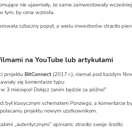
mujące nie ujawniały, że same zainwestowały wcześniej
w tym, by cena wzrosła.
wała sztuczny popyt, a wielu inwestorów straciło pien
ilmami na YouTube lub artykułami
i projektu
BitConnect
(2017 r.), niemal pod każdym fil
awiały się komentarze typu:
w 3 miesiące! Dołącz zanim będzie za późno!”
nect był klasycznym schematem Ponziego, a komentarze b
a polecaniu projektu nowym użytkownikom.
kimi „autentycznymi” opiniami, straciło swoje środki.