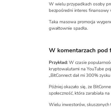
W wielu przypadkach osoby pro
bezpośredni interes finansowy 
Taka masowa promocja wygenero
gwałtownie spadła.
W komentarzach pod f
Przykład:
W czasie popularnośc
kryptowalutami na YouTube poj
„BitConnect dał mi 300% zysku 
Później okazało się, że BitCon
społeczność, która zarabiała n
Wielu inwestorów, skuszonych ta