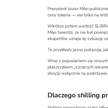
Prezydent Javier Milei publicz
ceny tokena — ale tylko na krót
Wkrótce potem wartość $LIBRA 
Milei twierdzi, że nie był powią
ekspertów uznaje tę sytuację za
Te przykłady jasno pokazują, ja
Wraz z pojawianiem się nowych
płaszczykiem „szczerych rekome
decyzji wyłącznie na podstawie 
Dlaczego shilling p
Shilling prowadzony przez infl