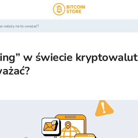
ego należy na to uważać?
ling” w świecie kryptowalut
ważać?