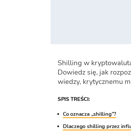
Shilling w kryptowalut
Dowiedz się, jak rozpoz
wiedzy, krytycznemu my
SPIS TREŚCI:
Co oznacza „shilling”?
Dlaczego shilling przez inf