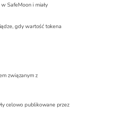
 w SafeMoon i miały
iądze, gdy wartość tokena
mem związanym z
yły celowo publikowane przez