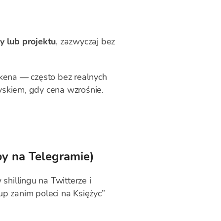
 lub projektu
, zazwyczaj bez
okena — często bez realnych
yskiem, gdy cena wzrośnie.
py na Telegramie)
hillingu na Twitterze i
 zanim poleci na Księżyc”