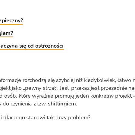
ezpieczny?
ngiem?
aczyna się od ostrożności
formacje rozchodzą się szybciej niż kiedykolwiek, łatwo n
ojekt jako „pewny strzał”. Jeśli przekaz jest przesadnie na
 osób, które wyraźnie promują jeden konkretny projekt —
do czynienia z tzw.
shillingiem
.
g i dlaczego stanowi tak duży problem?