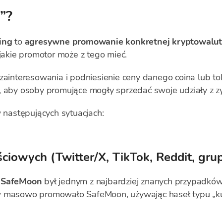
”?
ling
to
agresywne promowanie konkretnej kryptowaluty
 jakie promotor może z tego mieć.
 zainteresowania i podniesienie ceny danego coina lub t
, aby osoby promujące mogły sprzedać swoje udziały z z
w następujących sytuacjach:
iowych (Twitter/X, TikTok, Reddit, gru
t
SafeMoon
był jednym z najbardziej znanych przypadków s
w masowo promowało SafeMoon, używając haseł typu „kup