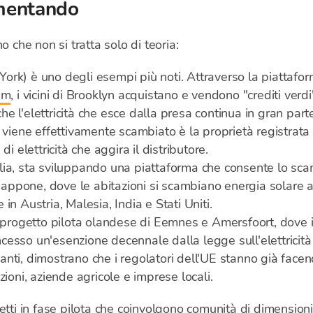
imentando
o che non si tratta solo di teoria:
ork) è uno degli esempi più noti. Attraverso la piattafor
um
, i vicini di Brooklyn acquistano e vendono "crediti verdi"
 che l'elettricità che esce dalla presa continua in gran par
 viene effettivamente scambiato è la proprietà registrata 
i elettricità che aggira il distributore.
alia, sta sviluppando una piattaforma che consente lo sca
Giappone, dove le abitazioni si scambiano energia solare al
in Austria, Malesia, India e Stati Uniti.
l progetto pilota olandese di Eemnes e Amersfoort, dove il
esso un'esenzione decennale dalla legge sull'elettricit
nti, dimostrano che i regolatori dell'UE stanno già face
zioni, aziende agricole e imprese locali.
tti in fase pilota che coinvolgono comunità di dimensioni ri