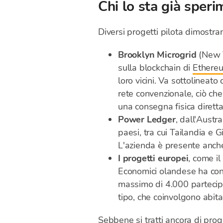
Chi lo sta già sper
Diversi progetti pilota dimostran
Brooklyn Microgrid
(New Y
sulla blockchain di
Ethere
loro vicini. Va sottolineato
rete convenzionale, ciò che
una consegna fisica diretta d
Power Ledger
, dall'Austr
paesi, tra cui Tailandia e 
L'azienda è presente anche 
I progetti europei
, come i
Economici olandese ha conc
massimo di 4.000 partecipa
tipo, che coinvolgono abita
Sebbene si tratti ancora di proge