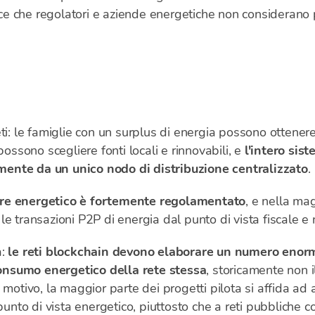
e che regolatori e aziende energetiche non considerano 
ti: le famiglie con un surplus di energia possono ottenere
possono scegliere fonti locali e rinnovabili, e
l'intero sis
ente da un unico nodo di distribuzione centralizzato
.
ore energetico è fortemente regolamentato
, e nella mag
e transazioni P2P di energia dal punto di vista fiscale e
a:
le reti blockchain devono elaborare un numero enorme
nsumo energetico della rete stessa
, storicamente non il
 motivo, la maggior parte dei progetti pilota si affida ad 
 punto di vista energetico, piuttosto che a reti pubbliche