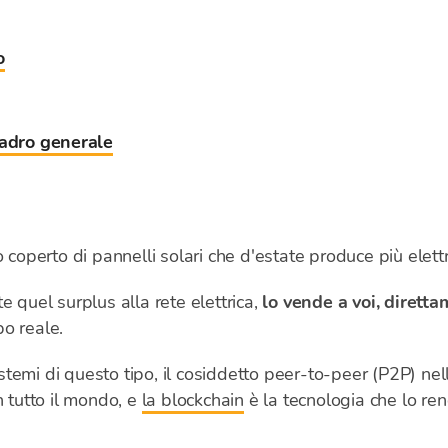
o
uadro generale
o coperto di pannelli solari che d'estate produce più elett
e quel surplus alla rete elettrica,
lo vende a voi, dirett
o reale.
emi di questo tipo, il cosiddetto peer-to-peer (P2P) nell
n tutto il mondo, e
la blockchain
è la tecnologia che lo ren