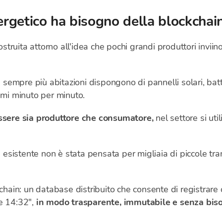
nergetico ha bisogno della blockchai
ostruita attorno all'idea che pochi grandi produttori inviino 
empre più abitazioni dispongono di pannelli solari, batt
umi minuto per minuto.
ssere sia produttore che consumatore,
nel settore si util
a esistente non è stata pensata per migliaia di piccole tra
kchain: un database distribuito che consente di registrare
e 14:32",
in modo trasparente, immutabile e senza biso