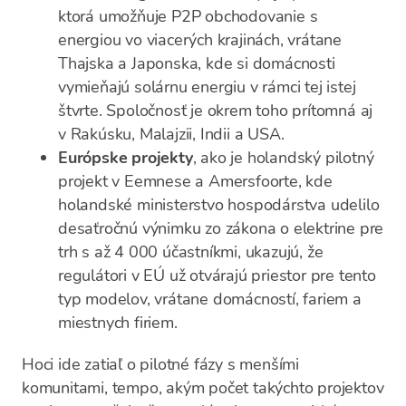
ktorá umožňuje P2P obchodovanie s
energiou vo viacerých krajinách, vrátane
Thajska a Japonska, kde si domácnosti
vymieňajú solárnu energiu v rámci tej istej
štvrte. Spoločnosť je okrem toho prítomná aj
v Rakúsku, Malajzii, Indii a USA.
Európske projekty
, ako je holandský pilotný
projekt v Eemnese a Amersfoorte, kde
holandské ministerstvo hospodárstva udelilo
desaťročnú výnimku zo zákona o elektrine pre
trh s až 4 000 účastníkmi, ukazujú, že
regulátori v EÚ už otvárajú priestor pre tento
typ modelov, vrátane domácností, fariem a
miestnych firiem.
Hoci ide zatiaľ o pilotné fázy s menšími
komunitami, tempo, akým počet takýchto projektov