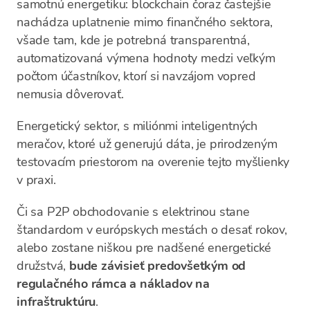
samotnú energetiku: blockchain čoraz častejšie
nachádza uplatnenie mimo finančného sektora,
všade tam, kde je potrebná transparentná,
automatizovaná výmena hodnoty medzi veľkým
počtom účastníkov, ktorí si navzájom vopred
nemusia dôverovať.
Energetický sektor, s miliónmi inteligentných
meračov, ktoré už generujú dáta, je prirodzeným
testovacím priestorom na overenie tejto myšlienky
v praxi.
Či sa P2P obchodovanie s elektrinou stane
štandardom v európskych mestách o desať rokov,
alebo zostane niškou pre nadšené energetické
družstvá,
bude závisieť predovšetkým od
regulačného rámca a nákladov na
infraštruktúru
.