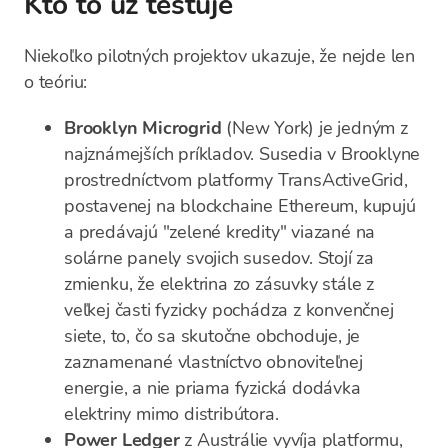
Kto to už testuje
Niekoľko pilotných projektov ukazuje, že nejde len
o teóriu:
Brooklyn Microgrid
(New York) je jedným z
najznámejších príkladov. Susedia v Brooklyne
prostredníctvom platformy TransActiveGrid,
postavenej na blockchaine Ethereum, kupujú
a predávajú "zelené kredity" viazané na
solárne panely svojich susedov. Stojí za
zmienku, že elektrina zo zásuvky stále z
veľkej časti fyzicky pochádza z konvenčnej
siete, to, čo sa skutočne obchoduje, je
zaznamenané vlastníctvo obnoviteľnej
energie, a nie priama fyzická dodávka
elektriny mimo distribútora.
Power Ledger
z Austrálie vyvíja platformu,